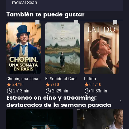
radical Sean.
También te puede gustar
Chopin, una sonata en París
El Sonido al Caer
Latido
Ca
6.4/10
7/10
6.1/10
2h13min
2h29min
1h33min
Estrenos en cine y streaming:
destacados de la semana pasada