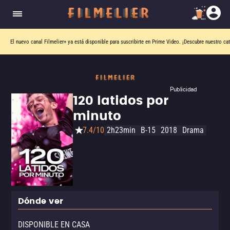
El nuevo canal
Filmelier+
ya está disponible para suscribirte en Prime Video.
¡Descubre nuestro ca
Publicidad
120 latidos por
minuto
7.4/10
2h23min
B-15
2018
Drama
Dónde ver
DISPONIBLE EN CASA