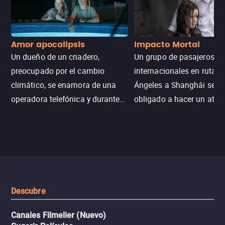
Amor apocalipsis
Impacto Mortal
Un dueño de un criadero,
Un grupo de pasajeros
preocupado por el cambio
internacionales en ruta d
climático, se enamora de una
Ángeles a Shanghái se v
operadora telefónica y durante
obligado a hacer un aterr
un desastre natural inicia una
emergencia en aguas inf
aventura romántica, bilingüe y
de tiburones. Ahora debe
llena de emoción para
trabajar juntos con la es
encontrarla.
de superar la vorágine de
tiburones atraídos por los
del avión.
Descubre
Canales Filmelier (Nuevo)