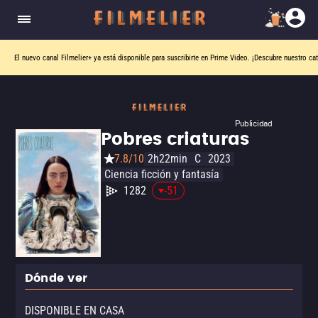
El nuevo canal
Filmelier+
ya está disponible para suscribirte en Prime Video.
¡Descubre nuestro ca
Publicidad
Pobres criaturas
7.8/10
2h22min
C
2023
Ciencia ficción y fantasía
1282
-51
Dónde ver
DISPONIBLE EN CASA