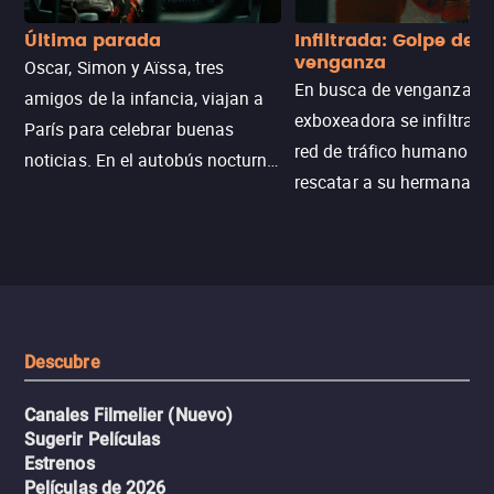
Última parada
Infiltrada: Golpe de
venganza
Oscar, Simon y Aïssa, tres
En busca de venganza, u
amigos de la infancia, viajan a
exboxeadora se infiltra e
París para celebrar buenas
red de tráfico humano pa
noticias. En el autobús nocturno
rescatar a su hermana m
N121, un intercambio entre
enfrentando criminales
pasajeros escala y la situación
despiadados, secretos
se descontrola, convirtiendo el
peligrosos y situaciones
viaje en un thriller urbano
extremas que ponen a pr
intenso.
resistencia.
Descubre
Canales Filmelier (Nuevo)
Sugerir Películas
Estrenos
Películas de 2026