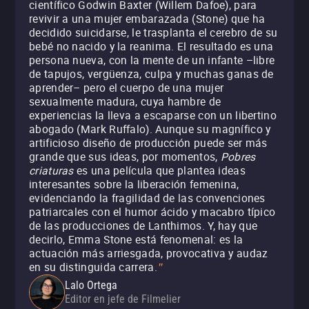
científico Godwin Baxter (Willem Dafoe), para
revivir a una mujer embarazada (Stone) que ha
decidido suicidarse, le trasplanta el cerebro de su
bebé no nacido y la reanima. El resultado es una
persona nueva, con la mente de un infante –libre
de tapujos, vergüenza, culpa y muchas ganas de
aprender– pero el cuerpo de una mujer
sexualmente madura, cuya hambre de
experiencias la lleva a escaparse con un libertino
abogado (Mark Ruffalo). Aunque su magnífico y
artificioso diseño de producción puede ser más
grande que sus ideas, por momentos,
Pobres
criaturas
es una película que plantea ideas
interesantes sobre la liberación femenina,
evidenciando la fragilidad de las convenciones
patriarcales con el humor ácido y macabro típico
de las producciones de Lanthimos. Y, hay que
decirlo, Emma Stone está fenomenal: es la
actuación más arriesgada, provocativa y audaz
en su distinguida carrera.
"
Lalo Ortega
Editor en jefe de Filmelier