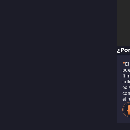
¿Por
El
"
pue
fil
inf
exi
con
el 