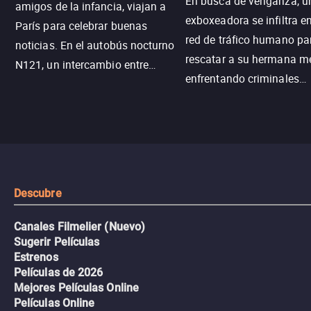
En busca de venganza, u
amigos de la infancia, viajan a
exboxeadora se infiltra e
París para celebrar buenas
red de tráfico humano pa
noticias. En el autobús nocturno
rescatar a su hermana m
N121, un intercambio entre
enfrentando criminales
pasajeros escala y la situación
despiadados, secretos
se descontrola, convirtiendo el
peligrosos y situaciones
viaje en un thriller urbano
extremas que ponen a pr
intenso.
resistencia.
Descubre
Canales Filmelier (Nuevo)
Sugerir Películas
Estrenos
Películas de 2026
Mejores Películas Online
Películas Online