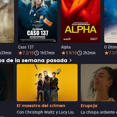
Caso 137
Alpha
O Últim
h33min
7.2/10
1h57min
5.9/10
2h2min
7.1/
dos de la semana pasada
El maestro del crimen
Erupcja
Con Christoph Waltz y Lucy Liu.
La chispa ardiente 