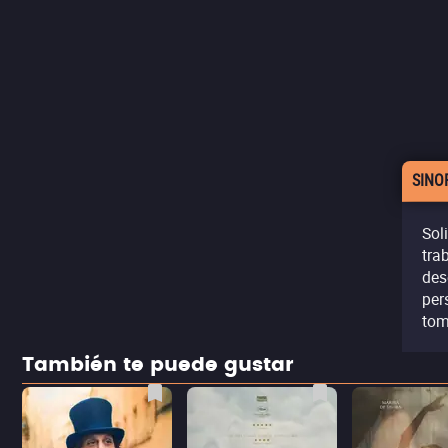
SINO
Sol
tra
des
per
tom
También te puede gustar