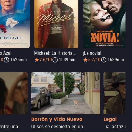
o Azul
Michael: La Historia De Michael Jackson
¡La novia!
10
1h25min
7.6/10
1h39min
5.7/10
1h39min
Borrón y Vida Nueva
Legal
entre una
Ulises se despierta en un
Lia, actriz c