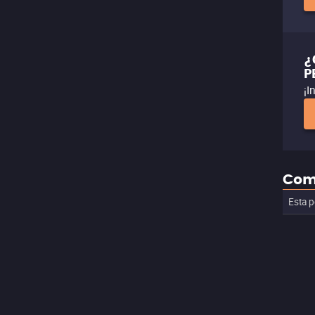
¿
P
¡I
Com
Esta p