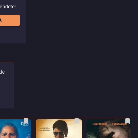
réndete!
A
kle