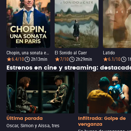
Chopin, una sonata en París
El Sonido al Caer
Latido
6.4/10
2h13min
7/10
2h29min
6.1/10
1
Estrenos en cine y streaming: destaca
Última parada
Infiltrada: Golpe de
venganza
Oscar, Simon y Aïssa, tres