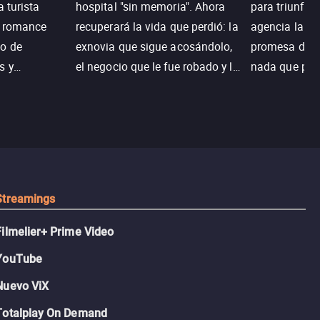
a turista
hospital "sin memoria". Ahora
para triunfar
n romance
recuperará la vida que perdió: la
agencia la es
o de
exnovia que sigue acosándolo,
promesa de vi
s y
el negocio que le fue robado y la
nada que perd
.
casa de sus sueños; sin
Juana, argen
embargo, no todo es como lo
historia. Jun
recordaba.
sobrevivir, af
algo mejor.
Streamings
Filmelier+ Prime Video
YouTube
Nuevo ViX
Totalplay On Demand