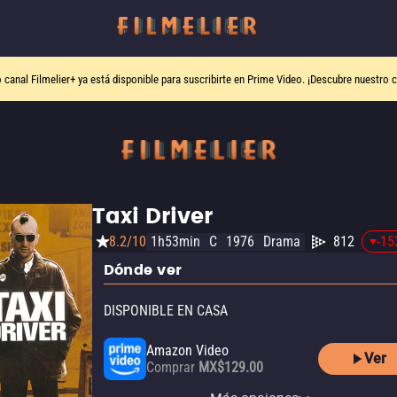
o canal
Filmelier+
ya está disponible para suscribirte en Prime Video.
¡Descubre nuestro c
Taxi Driver
8.2/10
1h53min
C
1976
Drama
812
-15
Dónde ver
DISPONIBLE EN CASA
Amazon Video
Ver
Comprar
MX$129.00
Apple TV Store
YouTube
Claro video
HBO Max
HBO Max Amazon Channel