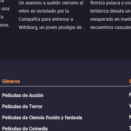
na
Un asesino a sueldo cercano al
florista polaca y un
n una
retiro es reclutado por la
británica desata u
ra
Compañía para entrenar a
inesperado en medi
enor,
Wihlborg, un joven prodigio de la
encuentros casuale
Generación Z con grandes
momentos mágicos
habilidades y una actitud
desafiante.
ueba su
Géneros
Películas de Acción
Películas de Terror
Películas de Ciencia ficción y fantasía
Películas de Comedia