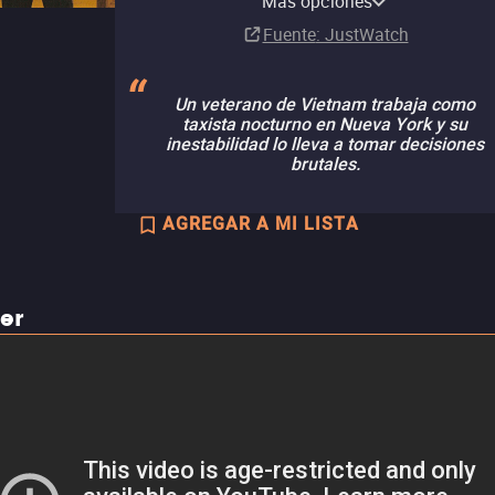
Más opciones
Comprar
Renta
Comprar
Suscripción
Suscripción
MX$129.00
MX$99.00
Fuente
: JustWatch
Un veterano de Vietnam trabaja como
taxista nocturno en Nueva York y su
inestabilidad lo lleva a tomar decisiones
brutales.
AGREGAR A MI LISTA
ler