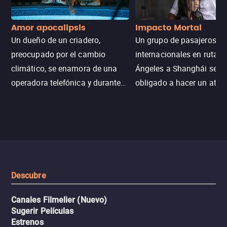
Amor apocalipsis
Impacto Mortal
Un dueño de un criadero,
Un grupo de pasajeros
preocupado por el cambio
internacionales en ruta d
climático, se enamora de una
Ángeles a Shanghái se v
operadora telefónica y durante
obligado a hacer un aterr
un desastre natural inicia una
emergencia en aguas inf
aventura romántica, bilingüe y
de tiburones. Ahora debe
llena de emoción para
trabajar juntos con la es
encontrarla.
de superar la vorágine de
tiburones atraídos por los
del avión.
Descubre
Canales Filmelier (Nuevo)
Sugerir Películas
Estrenos