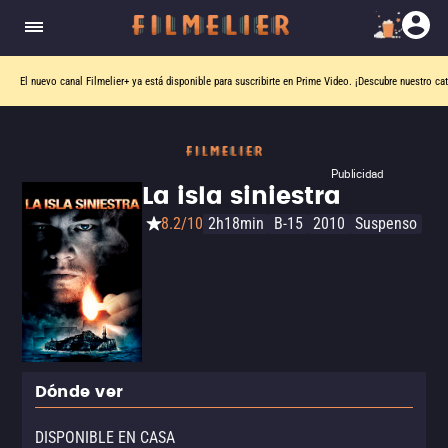
El nuevo canal
Filmelier+
ya está disponible para suscribirte en Prime Video.
¡Descubre nuestro ca
Publicidad
La isla siniestra
8.2/10
2h18min
B-15
2010
Suspenso
Dónde ver
DISPONIBLE EN CASA