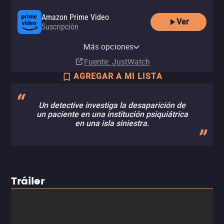
Amazon Prime Video
Ver
Suscripción
Amazon Video
Apple TV Store
Claro video
Totalplay On Demand
Netflix
YouTube
izzitv
Comprar
Comprar
Renta
Más opciones
Renta
Suscripción
Renta
Renta
MX$129.00
MX$129.00
MX$40.00
Fuente
: JustWatch
AGREGAR A MI LISTA
Un detective investiga la desaparición de
un paciente en una institución psiquiátrica
en una isla siniestra.
Tráiler