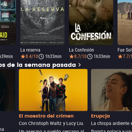
La reserva
La Confesión
Fue Sol
h39min
8.4/10
1h33min
8.7/10
1h33min
7.7/
dos de la semana pasada
El maestro del crimen
Erupcja
Con Christoph Waltz y Lucy Liu.
La chispa ardiente 
na
Un asesino a sueldo cercano al
florista polaca y un