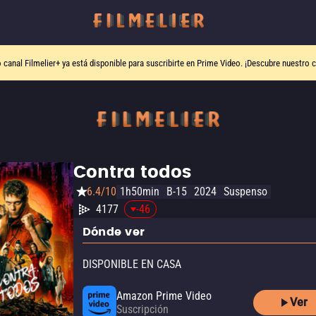
o canal
Filmelier+
ya está disponible para suscribirte en Prime Video.
¡Descubre nuestro c
Contra todos
6.4/10
1h50min
B-15
2024
Suspenso
4177
-46
Dónde ver
DISPONIBLE EN CASA
Amazon Prime Video
Ver
Suscripción