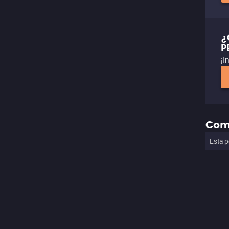
¿
P
¡I
Com
Esta p