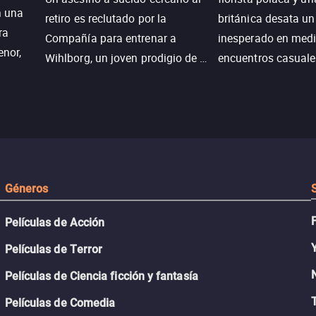
n una
retiro es reclutado por la
británica desata u
ra
Compañía para entrenar a
inesperado en medi
enor,
Wihlborg, un joven prodigio de la
encuentros casuale
Generación Z con grandes
momentos mágicos
habilidades y una actitud
desafiante.
ueba su
Géneros
Películas de Acción
Películas de Terror
Películas de Ciencia ficción y fantasía
Películas de Comedia