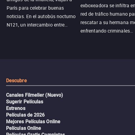
exboxeadora se infiltra e
París para celebrar buenas
red de tráfico humano pa
noticias. En el autobús nocturno
rescatar a su hermana m
N121, un intercambio entre
enfrentando criminales
pasajeros escala y la situación
despiadados, secretos
se descontrola, convirtiendo el
peligrosos y situaciones
viaje en un thriller urbano
extremas que ponen a pr
intenso.
resistencia.
Descubre
Canales Filmelier (Nuevo)
Sugerir Películas
Estrenos
Películas de 2026
Mejores Películas Online
Películas Online
Películas Gratis Completas