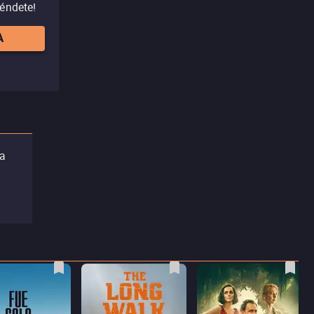
réndete!
A
da