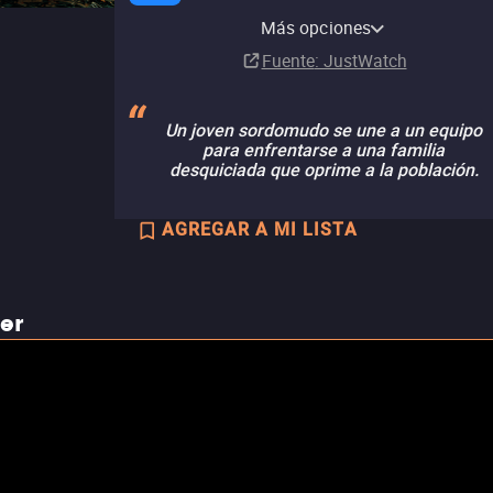
Amazon Video
Apple TV Store
Claro video
Más opciones
Renta
Renta
Renta
MX$60.00
MX$60.00
MX$50.00
Fuente
: JustWatch
Un joven sordomudo se une a un equipo
para enfrentarse a una familia
desquiciada que oprime a la población.
AGREGAR A MI LISTA
ler