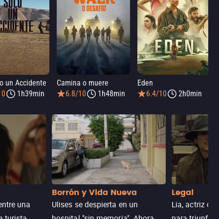
o un Accidente
Camina o muere
Eden
10
1h39min
6.8/10
1h48min
6.4/10
2h0min
Borrón y Vida Nueva
Legal
entre una
Ulises se despierta en un
Lia, actriz c
a turista
hospital "sin memoria". Ahora
para triunfar