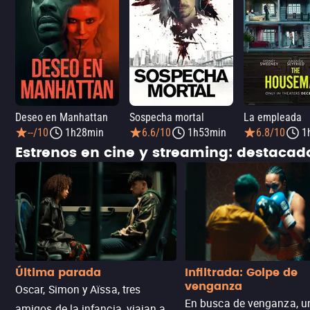
Deseo en Manhattan
Sospecha mortal
La empleada
--/10
1h28min
6.6/10
1h53min
6.8/10
1
Estrenos en cine y streaming: destaca
Última parada
Infiltrada: Golpe de
venganza
Oscar, Simon y Aïssa, tres
En busca de venganza, u
amigos de la infancia, viajan a