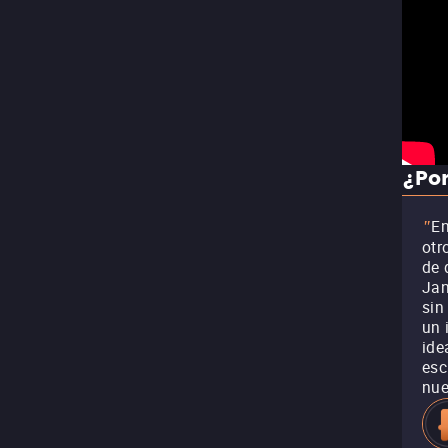
¿Por
E
"
otr
de 
Jan
sin
un 
ide
esc
nue