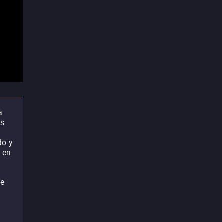
a
és
do y
e en
de