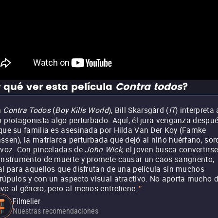
 qué ver esta película
Contra todos
?
n
Contra Todos
(
Boy Kills World
), Bill Skarsgård (
IT
) interpreta 
o protagonista algo perturbado. Aquí, él jura venganza despu
que su familia es asesinada por Hilda Van Der Koy (Famke
ssen), la matriarca perturbada que dejó al niño huérfano, sor
 voz. Con pinceladas de
John Wick
, el joven busca convertirs
instrumento de muerte y promete causar un caos sangriento,
al para aquellos que disfrutan de una película sin muchos
rúpulos y con un aspecto visual atractivo. No aporta mucho 
vo al género, pero al menos entretiene.
"
Filmelier
Nuestras recomendaciones