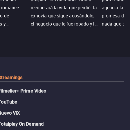
n romance
recuperará la vida que perdió: la
agencia la es
o de
exnovia que sigue acosándolo,
promesa de vi
s y
el negocio que le fue robado y la
nada que perd
.
casa de sus sueños; sin
Juana, argen
embargo, no todo es como lo
historia. Jun
recordaba.
sobrevivir, af
algo mejor.
Streamings
Filmelier+ Prime Video
YouTube
Nuevo ViX
Totalplay On Demand