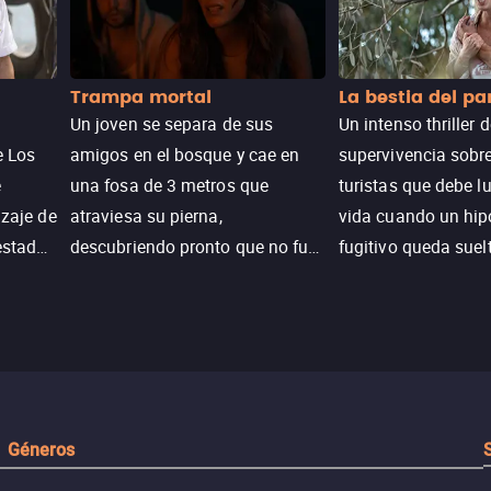
Trampa mortal
La bestia del p
Un joven se separa de sus
Un intenso thriller 
e Los
amigos en el bosque y cae en
supervivencia sobr
e
una fosa de 3 metros que
turistas que debe l
izaje de
atraviesa su pierna,
vida cuando un hi
estadas
descubriendo pronto que no fue
fugitivo queda suel
n
un accidente. Su lucha por
pantanos de Luisia
peranza
sobrevivir revela secretos y
peligro inminente.
 restos
Géneros