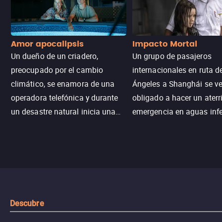
Amor apocalipsis
Impacto Mortal
Un dueño de un criadero,
Un grupo de pasajeros
preocupado por el cambio
internacionales en ruta d
climático, se enamora de una
Ángeles a Shanghái se v
operadora telefónica y durante
obligado a hacer un aterr
un desastre natural inicia una
emergencia en aguas inf
aventura romántica, bilingüe y
de tiburones. Ahora debe
llena de emoción para
trabajar juntos con la es
encontrarla.
de superar la vorágine de
tiburones atraídos por los
del avión.
Descubre