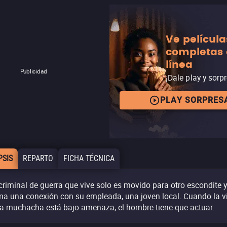
Ve película
completas
línea
Publicidad
¡Dale play y sorp
PLAY SORPRES
PSIS
REPARTO
FICHA TÉCNICA
criminal de guerra que vive solo es movido para otro escondite y
ma una conexión con su empleada, una joven local. Cuando la v
la muchacha está bajo amenaza, el hombre tiene que actuar.