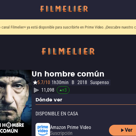
o canal
Filmelier+
ya está disponible para suscribirte en Prime Video.
¡Descubre nuestro c
Un hombre común
5.7/10
1h30min
B
2018
Suspenso
11,098
+
3
Dónde ver
DISPONIBLE EN CASA
Amazon Prime Video
Ver
Suscripción
Amazon Prime Video with