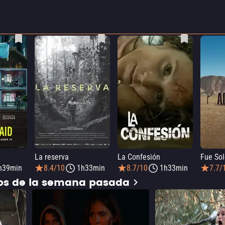
La reserva
La Confesión
Fue Sol
h39min
8.4/10
1h33min
8.7/10
1h33min
7.7/
dos de la semana pasada