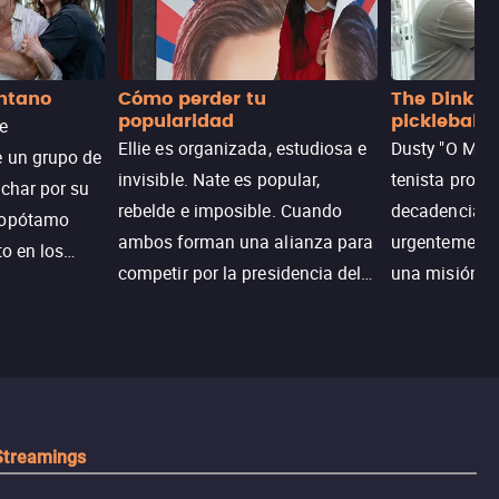
antano
Cómo perder tu
The Dink: p
popularidad
pickleball
de
Ellie es organizada, estudiosa e
Dusty "O Mart
e un grupo de
invisible. Nate es popular,
tenista profe
uchar por su
rebelde e imposible. Cuando
decadencia, n
popótamo
ambos forman una alianza para
urgentemente 
to en los
competir por la presidencia del
una misión pa
na.
colegio, el plan era simple…
country club 
hasta que el corazón decidió
ganar el resp
complicarlo todo.
Dusty rompe 
hace lo impen
pickleball.
Streamings