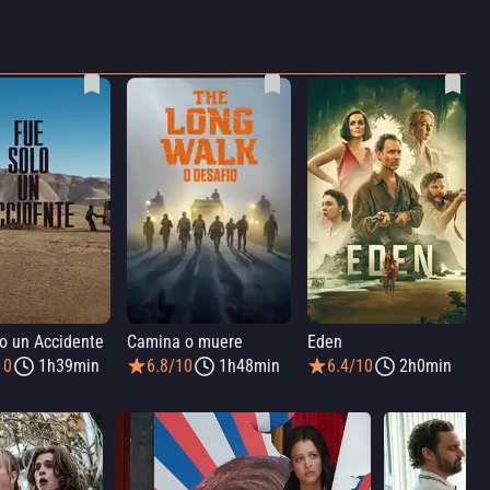
o un Accidente
Camina o muere
Eden
10
1h39min
6.8/10
1h48min
6.4/10
2h0min