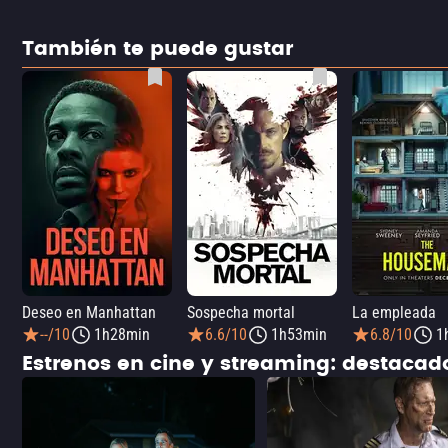
También te puede gustar
Deseo en Manhattan
Sospecha mortal
La empleada
--/10
1h28min
6.6/10
1h53min
6.8/10
1
Estrenos en cine y streaming: destaca