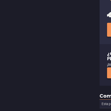
¿
P
¡I
Com
Esta p