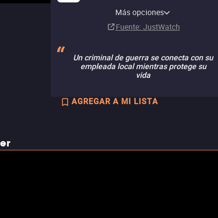
Amazon Video
Apple TV Store
Looke Amazon Channel
Ads
Pluto TV
Más opciones
Renta
Renta
Suscripción
MX$50.00
MX$50.00
Suscripción
Fuente
: JustWatch
Un criminal de guerra se conecta con su
empleada local mientras protege su
vida
AGREGAR A MI LISTA
ler