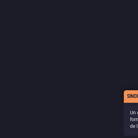
SINO
Un 
for
de 