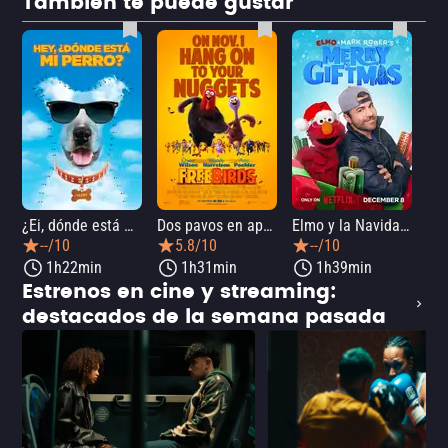
También te puede gustar
¿Ei, dónde está mi perro?
Dos pavos en apuros
Elmo y la Navidad mágica de Mark Rober
--/10
5.8/10
--/10
1h22min
1h31min
1h39min
Estrenos en cine y streaming:
destacados de la semana pasada