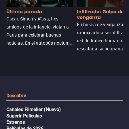
Última parada
Infiltrada: Golpe de
venganza
Oscar, Simon y Aïssa, tres
En busca de venganza, u
amigos de la infancia, viajan a
exboxeadora se infiltra e
París para celebrar buenas
red de tráfico humano pa
noticias. En el autobús nocturno
rescatar a su hermana m
N121, un intercambio entre
enfrentando criminales
pasajeros escala y la situación
despiadados, secretos
se descontrola, convirtiendo el
peligrosos y situaciones
viaje en un thriller urbano
extremas que ponen a pr
intenso.
resistencia.
Descubre
Canales Filmelier (Nuevo)
Sugerir Películas
Estrenos
Películas de 2026