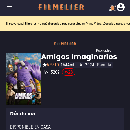
El nuevo canal
Filmelier+
ya está disponible para suscribirte en Prime Video.
¡Descubre nuestro ca
Publicidad
Amigos imaginarios
6.5/10
1h44min
A
2024
Familia
5209
-28
Dónde ver
DISPONIBLE EN CASA