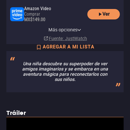
Amazon Video
Ver
Comprar
MX$149.00
Apple TV Store
Claro video
YouTube
izzitv
Comprar
Comprar
Más opciones
Renta
Renta
MX$149.00
MX$99.00
Fuente
: JustWatch
AGREGAR A MI LISTA
Una niña descubre su superpoder de ver
amigos imaginarios y se embarca en una
aventura mágica para reconectarlos con
sus niños.
Tráiler