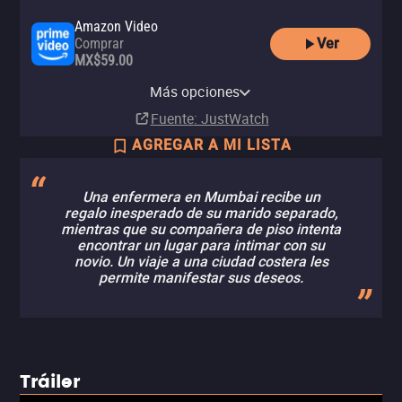
Amazon Video
Ver
Comprar
MX$59.00
Apple TV Store
YouTube
Comprar
Más opciones
Renta
MX$149.00
Fuente
: JustWatch
AGREGAR A MI LISTA
Una enfermera en Mumbai recibe un
regalo inesperado de su marido separado,
mientras que su compañera de piso intenta
encontrar un lugar para intimar con su
novio. Un viaje a una ciudad costera les
permite manifestar sus deseos.
Tráiler