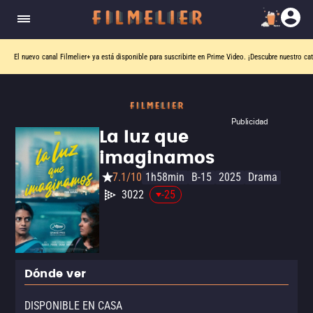
El nuevo canal
Filmelier+
ya está disponible para suscribirte en Prime Video.
¡Descubre nuestro ca
Publicidad
La luz que
imaginamos
7.1/10
1h58min
B-15
2025
Drama
3022
-25
Dónde ver
DISPONIBLE EN CASA