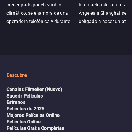
preocupado por el cambio
internacionales en ruta d
climático, se enamora de una
Ángeles a Shanghái se v
operadora telefónica y durante
obligado a hacer un aterr
un desastre natural inicia una
emergencia en aguas inf
aventura romántica, bilingüe y
de tiburones. Ahora debe
llena de emoción para
trabajar juntos con la es
encontrarla.
de superar la vorágine de
tiburones atraídos por los
del avión.
Descubre
Canales Filmelier (Nuevo)
Sugerir Películas
Estrenos
Películas de 2026
Mejores Películas Online
Películas Online
Películas Gratis Completas