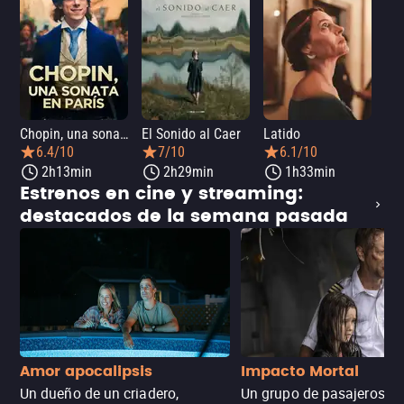
Chopin, una sonata en París
El Sonido al Caer
Latido
Ca
6.4/10
7/10
6.1/10
2h13min
2h29min
1h33min
Estrenos en cine y streaming:
destacados de la semana pasada
Amor apocalipsis
Impacto Mortal
Un dueño de un criadero,
Un grupo de pasajeros