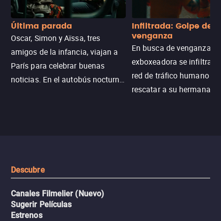
Última parada
Infiltrada: Golpe de
venganza
Oscar, Simon y Aïssa, tres
En busca de venganza, u
amigos de la infancia, viajan a
exboxeadora se infiltra e
París para celebrar buenas
red de tráfico humano pa
noticias. En el autobús nocturno
rescatar a su hermana m
N121, un intercambio entre
enfrentando criminales
pasajeros escala y la situación
despiadados, secretos
se descontrola, convirtiendo el
peligrosos y situaciones
viaje en un thriller urbano
extremas que ponen a pr
intenso.
resistencia.
Descubre
Canales Filmelier (Nuevo)
Sugerir Películas
Estrenos