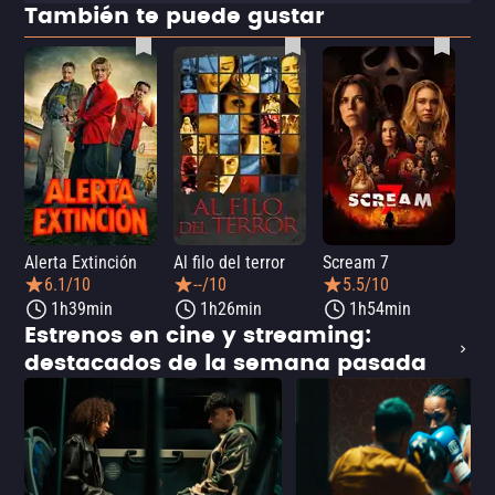
También te puede gustar
Alerta Extinción
Al filo del terror
Scream 7
¡Ay
6.1/10
--/10
5.5/10
1h39min
1h26min
1h54min
Estrenos en cine y streaming:
destacados de la semana pasada