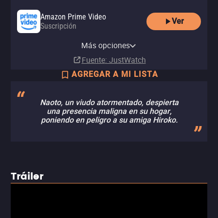
Amazon Prime Video
Ver
Suscripción
Amazon Video
Apple TV Store
Amazon Prime Video with Ads
YouTube
izzitv
Clarovideo
Renta
Comprar
Más opciones
Suscripción
Renta
Renta
Renta
MX$60.00
MX$149.00
Fuente
: JustWatch
AGREGAR A MI LISTA
Naoto, un viudo atormentado, despierta
una presencia maligna en su hogar,
poniendo en peligro a su amiga Hiroko.
Tráiler