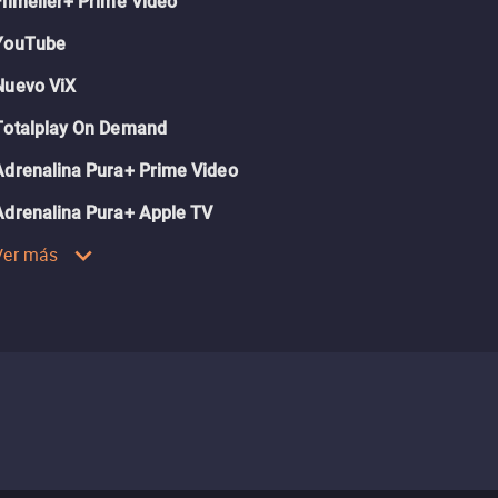
Filmelier+ Prime Video
YouTube
Nuevo ViX
Totalplay On Demand
Adrenalina Pura+ Prime Video
Adrenalina Pura+ Apple TV
Ver más