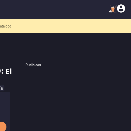
atálogo!
Publicidad
: El
ía