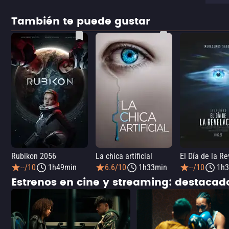
También te puede gustar
Rubikon 2056
La chica artificial
El Día de la R
--/10
1h49min
6.6/10
1h33min
--/10
1h3
Estrenos en cine y streaming: destaca