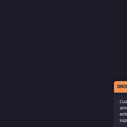
SINO
Cua
ame
ent
sup