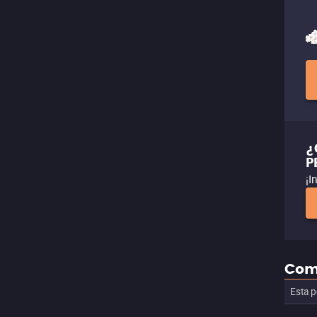
¿
P
¡I
Com
Esta p