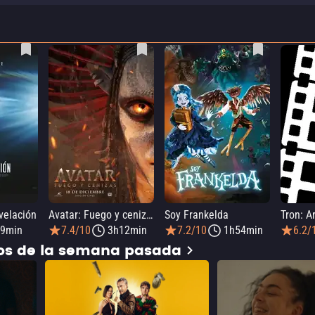
evelación
Avatar: Fuego y cenizas
Soy Frankelda
Tron: A
9min
7.4/10
3h12min
7.2/10
1h54min
6.2/
dos de la semana pasada