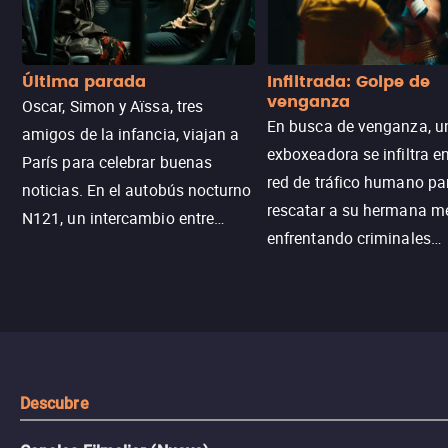
Última parada
Infiltrada: Golpe de
venganza
Oscar, Simon y Aïssa, tres
En busca de venganza, u
amigos de la infancia, viajan a
exboxeadora se infiltra e
París para celebrar buenas
red de tráfico humano pa
noticias. En el autobús nocturno
rescatar a su hermana m
N121, un intercambio entre
enfrentando criminales
pasajeros escala y la situación
despiadados, secretos
se descontrola, convirtiendo el
peligrosos y situaciones
viaje en un thriller urbano
extremas que ponen a pr
intenso.
resistencia.
Descubre