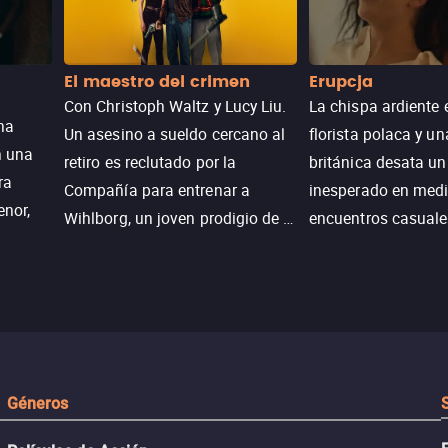
El maestro del crimen
Erupcja
Con Christoph Waltz y Lucy Liu.
La chispa ardiente 
na
Un asesino a sueldo cercano al
florista polaca y un
n una
retiro es reclutado por la
británica desata u
ra
Compañía para entrenar a
inesperado en medi
enor,
Wihlborg, un joven prodigio de la
encuentros casuale
Generación Z con grandes
momentos mágicos
habilidades y una actitud
desafiante.
ueba su
Géneros