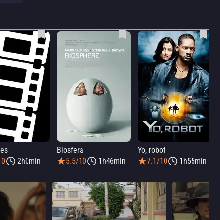
res
Biosfera
Yo, robot
10
2h0min
5.5/10
1h46min
7.1/10
1h55min