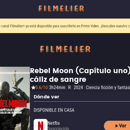
o canal
Filmelier+
ya está disponible para suscribirte en Prime Video.
¡Descubre nuestro c
Rebel Moon (Capítulo uno)
cáliz de sangre
5.6/10
3h24min
R
2024
Ciencia ficción y fantas
Dónde ver
DISPONIBLE EN CASA
Netflix
Ver
Suscripción