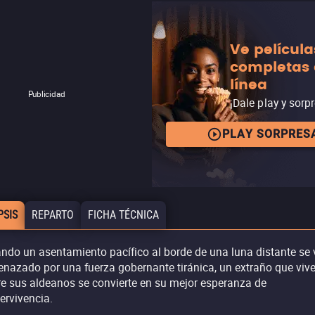
Ve película
completas
línea
Publicidad
¡Dale play y sorp
PLAY SORPRES
PSIS
REPARTO
FICHA TÉCNICA
ndo un asentamiento pacífico al borde de una luna distante se 
nazado por una fuerza gobernante tiránica, un extraño que viv
re sus aldeanos se convierte en su mejor esperanza de
ervivencia.