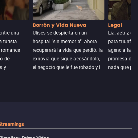
Borrón y Vida Nueva
Legal
entre una
Ulises se despierta en un
Lia, actriz c
a turista
hospital "sin memoria". Ahora
para triunfar
n romance
recuperará la vida que perdió: la
agencia la es
o de
exnovia que sigue acosándolo,
promesa de vi
s y
el negocio que le fue robado y la
nada que perd
.
casa de sus sueños; sin
Juana, argen
embargo, no todo es como lo
historia. Jun
recordaba.
sobrevivir, af
algo mejor.
Streamings