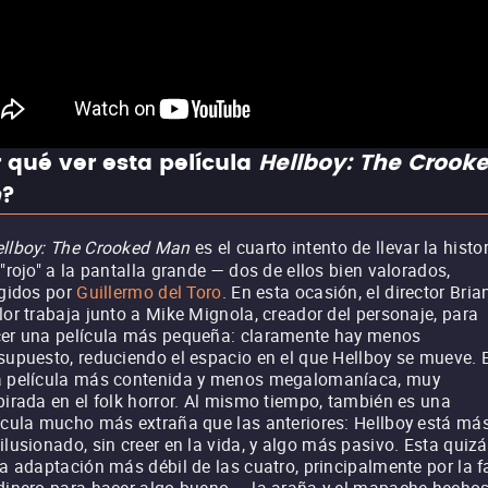
 qué ver esta película
Hellboy: The Crook
n
?
llboy: The Crooked Man
es el cuarto intento de llevar la histo
 "rojo" a la pantalla grande — dos de ellos bien valorados,
igidos por
Guillermo del Toro
. En esta ocasión, el director Bria
lor trabaja junto a Mike Mignola, creador del personaje, para
er una película más pequeña: claramente hay menos
supuesto, reduciendo el espacio en el que Hellboy se mueve. 
 película más contenida y menos megalomaníaca, muy
pirada en el folk horror. Al mismo tiempo, también es una
ícula mucho más extraña que las anteriores: Hellboy está má
ilusionado, sin creer en la vida, y algo más pasivo. Esta quiz
la adaptación más débil de las cuatro, principalmente por la f