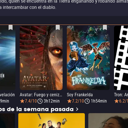
cido, quien se encuentra en la Tierra engañando y robando alma
a intercambiar con el diablo.
evelación
Avatar: Fuego y cenizas
Soy Frankelda
Tron: A
9min
7.4/10
3h12min
7.2/10
1h54min
6.2/
dos de la semana pasada