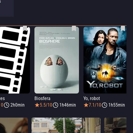
s
res
Biosfera
Yo, robot
10
2h0min
5.5/10
1h46min
7.1/10
1h55min