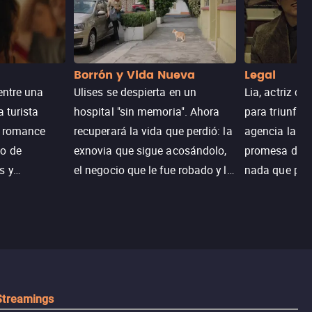
Borrón y Vida Nueva
Legal
entre una
Ulises se despierta en un
Lia, actriz c
a turista
hospital "sin memoria". Ahora
para triunfar
n romance
recuperará la vida que perdió: la
agencia la es
o de
exnovia que sigue acosándolo,
promesa de vi
s y
el negocio que le fue robado y la
nada que perd
.
casa de sus sueños; sin
Juana, argen
embargo, no todo es como lo
historia. Jun
recordaba.
sobrevivir, af
algo mejor.
Streamings