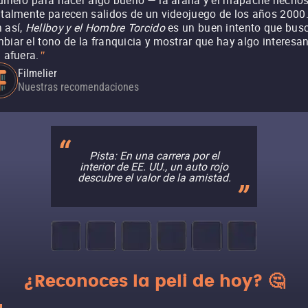
dinero para hacer algo bueno — la araña y el mapache hecho
italmente parecen salidos de un videojuego de los años 2000
 así,
Hellboy y el Hombre Torcido
es un buen intento que bus
biar el tono de la franquicia y mostrar que hay algo interesa
á afuera.
"
Filmelier
Nuestras recomendaciones
Pista: En una carrera por el
interior de EE. UU., un auto rojo
descubre el valor de la amistad.
¿Reconoces la peli de hoy? 🤔