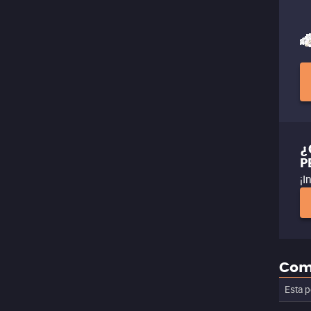
¿
P
¡I
Com
Esta p