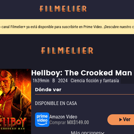
o canal
Filmelier+
ya está disponible para suscribirte en Prime Video.
¡Descubre nuestro c
Hellboy: The Crooked Man
1h39min
B
2024
Ciencia ficción y fantasía
Dónde ver
DISPONIBLE EN CASA
Amazon Video
Ver
Comprar
MX$149.00
Apple TV Store
izzitv
Claro video
Más opciones
Renta
Renta
Comprar
MX$60.00
MX$99.00