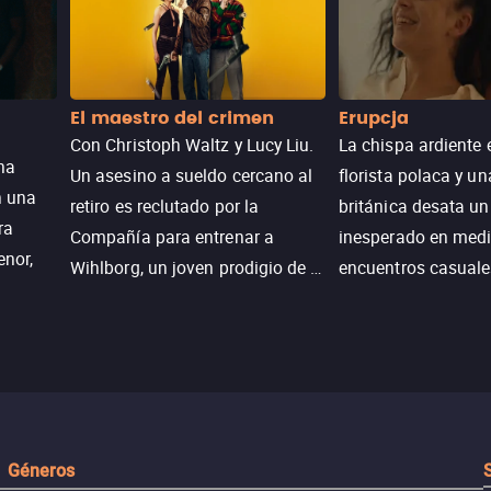
El maestro del crimen
Erupcja
Con Christoph Waltz y Lucy Liu.
La chispa ardiente 
na
Un asesino a sueldo cercano al
florista polaca y un
n una
retiro es reclutado por la
británica desata u
ra
Compañía para entrenar a
inesperado en medi
enor,
Wihlborg, un joven prodigio de la
encuentros casuale
Generación Z con grandes
momentos mágicos
habilidades y una actitud
desafiante.
ueba su
Géneros