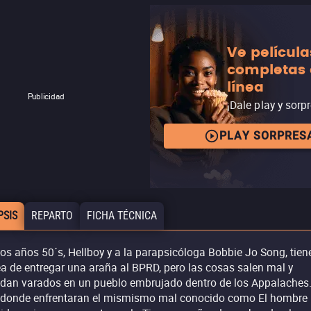
Ve película
completas
línea
Publicidad
¡Dale play y sorp
PLAY SORPRES
PSIS
REPARTO
FICHA TÉCNICA
los años 50´s, Hellboy y a la parapsicóloga Bobbie Jo Song, tien
ea de entregar una araña al BPRD, pero las cosas salen mal y
dan varados en un pueblo embrujado dentro de los Appalaches.
 donde enfrentaran el mismismo mal conocido como El hombre