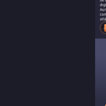
de 
dig
Aun
cam
all