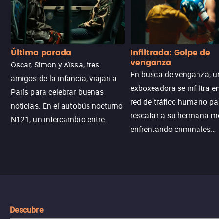
Última parada
Infiltrada: Golpe de
venganza
Oscar, Simon y Aïssa, tres
En busca de venganza, u
amigos de la infancia, viajan a
exboxeadora se infiltra e
París para celebrar buenas
red de tráfico humano pa
noticias. En el autobús nocturno
rescatar a su hermana m
N121, un intercambio entre
enfrentando criminales
pasajeros escala y la situación
despiadados, secretos
se descontrola, convirtiendo el
peligrosos y situaciones
viaje en un thriller urbano
extremas que ponen a pr
intenso.
resistencia.
Descubre