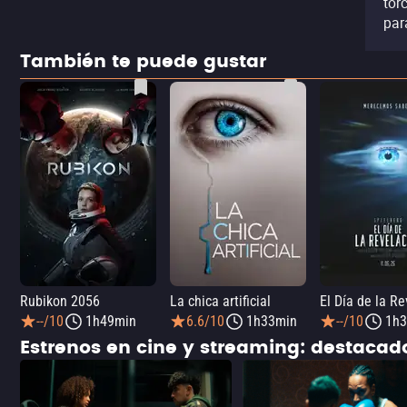
tor
par
También te puede gustar
Rubikon 2056
La chica artificial
El Día de la R
--/10
1h49min
6.6/10
1h33min
--/10
1h3
Estrenos en cine y streaming: destaca