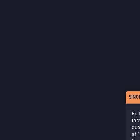
SINO
En 
tar
que
ahí