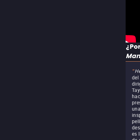
¿Por
Ma
He
"
del
dir
Tay
hac
pre
una
ins
pel
des
es 