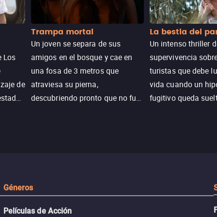
Trampa mortal
La bestia del p
Un joven se separa de sus
Un intenso thriller 
e Los
amigos en el bosque y cae en
supervivencia sobr
e
una fosa de 3 metros que
turistas que debe l
izaje de
atraviesa su pierna,
vida cuando un hi
estadas
descubriendo pronto que no fue
fugitivo queda suel
n
un accidente. Su lucha por
pantanos de Luisia
peranza
sobrevivir revela secretos y
peligro inminente.
 restos
Géneros
Películas de Acción