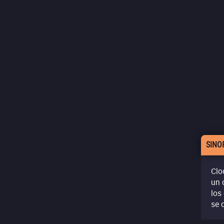
SINO
Clo
un 
los
se 