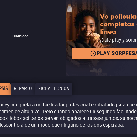
Ve película
completas
línea
Publicidad
¡Dale play y sorp
PLAY SORPRES
PSIS
REPARTO
FICHA TÉCNICA
oney interpreta a un facilitador profesional contratado para encu
crimen de alto nivel. Pero cuando aparece un segundo facilitado
 dos 'lobos solitarios' se ven obligados a trabajar juntos, su noc
descontrola de un modo que ninguno de los dos esperaba.