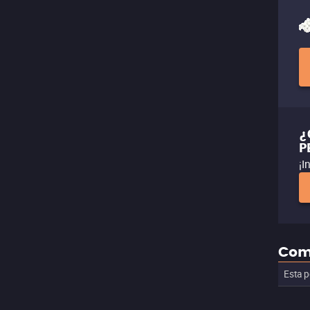
¿
P
¡I
Com
Esta p