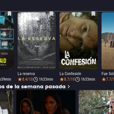
La reserva
La Confesión
Fue Sol
h39min
8.4/10
1h33min
8.7/10
1h33min
7.7/
dos de la semana pasada