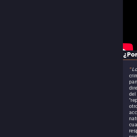
¿Por
L
"
cri
pan
dir
de
"re
otr
acc
nat
cua
res
nue