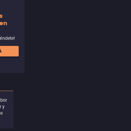
s
 en
réndete!
A
brir
r y
he