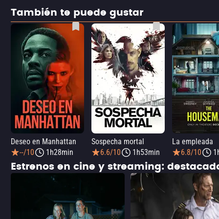
También te puede gustar
Deseo en Manhattan
Sospecha mortal
La empleada
--/10
1h28min
6.6/10
1h53min
6.8/10
1
Estrenos en cine y streaming: destaca