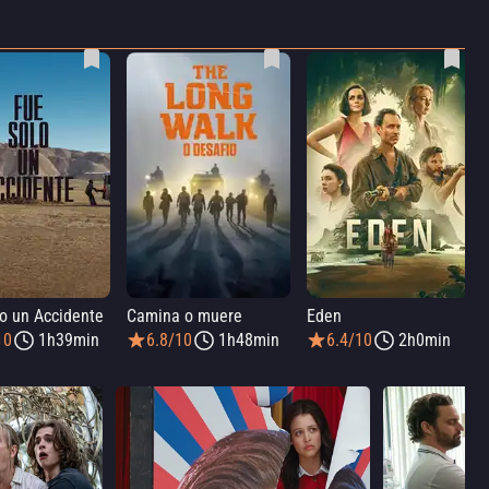
o un Accidente
Camina o muere
Eden
10
1h39min
6.8/10
1h48min
6.4/10
2h0min