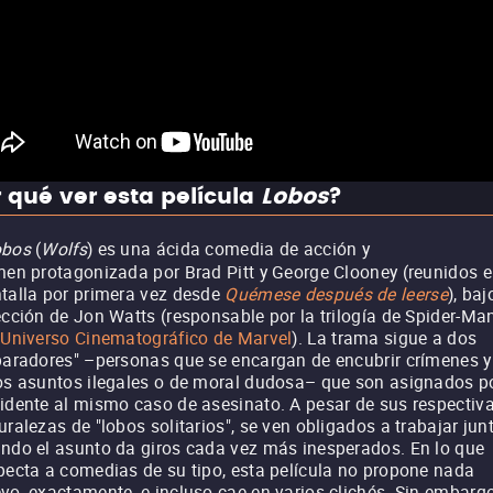
 qué ver esta película
Lobos
?
obos
(
Wolfs
) es una ácida comedia de acción y
men protagonizada por Brad Pitt y George Clooney (reunidos 
talla por primera vez desde
Quémese después de leerse
), baj
ección de Jon Watts (responsable por la trilogía de Spider-Ma
l
Universo Cinematográfico de Marvel
). La trama sigue a dos
paradores" –personas que se encargan de encubrir crímenes y
os asuntos ilegales o de moral dudosa– que son asignados p
idente al mismo caso de asesinato. A pesar de sus respectiv
uralezas de "lobos solitarios", se ven obligados a trabajar jun
ndo el asunto da giros cada vez más inesperados. En lo que
pecta a comedias de su tipo, esta película no propone nada
vo, exactamente, e incluso cae en varios clichés. Sin embargo