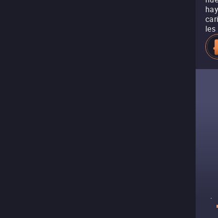
hay
car
les