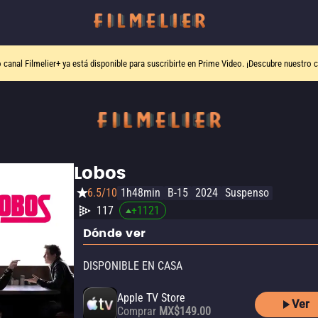
o canal
Filmelier+
ya está disponible para suscribirte en Prime Video.
¡Descubre nuestro c
Lobos
6.5/10
1h48min
B-15
2024
Suspenso
117
+
1121
Dónde ver
DISPONIBLE EN CASA
Apple TV Store
Ver
Comprar
MX$149.00