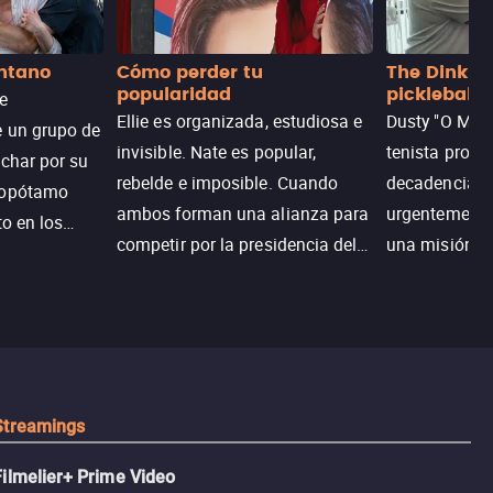
antano
Cómo perder tu
The Dink: p
popularidad
pickleball
de
Ellie es organizada, estudiosa e
Dusty "O Mart
e un grupo de
invisible. Nate es popular,
tenista profe
uchar por su
rebelde e imposible. Cuando
decadencia, n
popótamo
ambos forman una alianza para
urgentemente 
to en los
competir por la presidencia del
una misión pa
na.
colegio, el plan era simple…
country club 
hasta que el corazón decidió
ganar el resp
complicarlo todo.
Dusty rompe 
hace lo impen
pickleball.
Streamings
Filmelier+ Prime Video