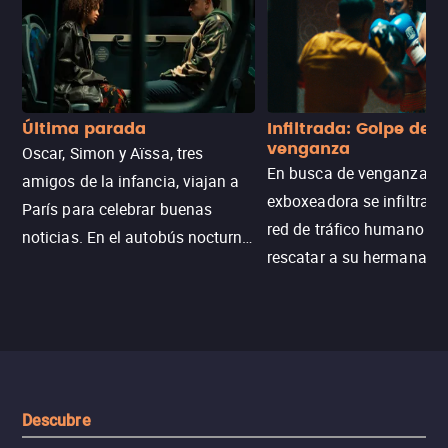
Última parada
Infiltrada: Golpe de
venganza
Oscar, Simon y Aïssa, tres
En busca de venganza, u
amigos de la infancia, viajan a
exboxeadora se infiltra e
París para celebrar buenas
red de tráfico humano pa
noticias. En el autobús nocturno
rescatar a su hermana m
N121, un intercambio entre
enfrentando criminales
pasajeros escala y la situación
despiadados, secretos
se descontrola, convirtiendo el
peligrosos y situaciones
viaje en un thriller urbano
extremas que ponen a pr
intenso.
resistencia.
Descubre