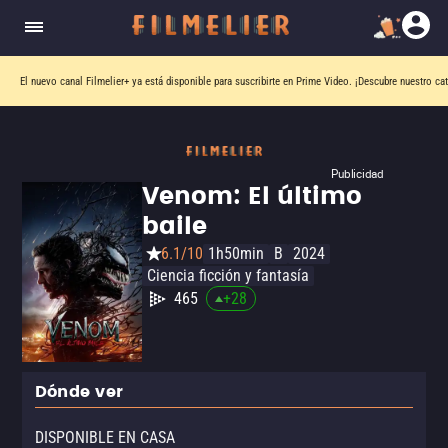
El nuevo canal
Filmelier+
ya está disponible para suscribirte en Prime Video.
¡Descubre nuestro ca
Publicidad
Venom: El último
baile
6.1/10
1h50min
B
2024
Ciencia ficción y fantasía
465
+
28
Dónde ver
DISPONIBLE EN CASA