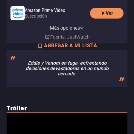
Amazon Prime Video
Ver
Suscripción
Amazon Video
Apple TV Store
Claro video
Amazon Prime Video with Ads
Comprar
Comprar
Comprar
Más opciones
Suscripción
MX$149.00
MX$149.00
MX$199.00
Fuente
: JustWatch
AGREGAR A MI LISTA
Eddie y Venom en fuga, enfrentando
decisiones devastadoras en un mundo
cercado.
Tráiler