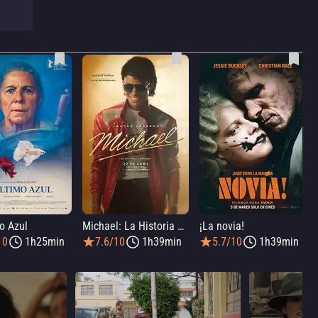
o Azul
Michael: La Historia De Michael Jackson
¡La novia!
10
1h25min
7.6/10
1h39min
5.7/10
1h39min