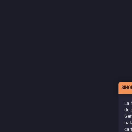
SINO
La 
de 
Get
bal
car