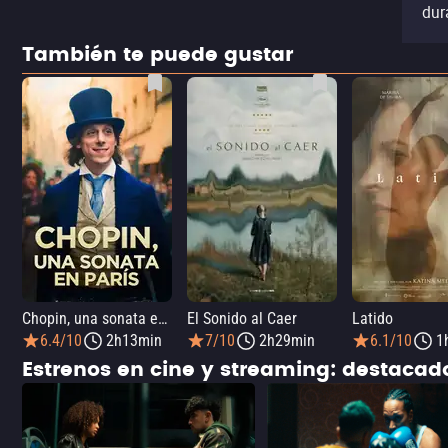
dur
También te puede gustar
Chopin, una sonata en París
El Sonido al Caer
Latido
6.4/10
2h13min
7/10
2h29min
6.1/10
1
Estrenos en cine y streaming: destaca