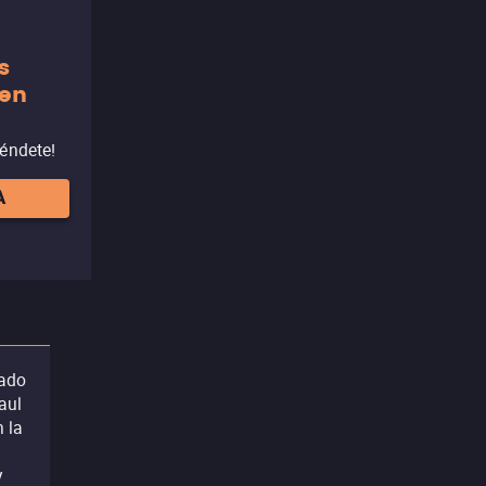
s
 en
réndete!
A
rado
aul
n la
y