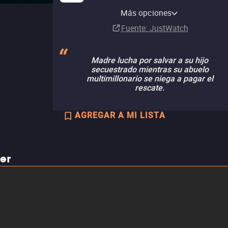
Amazon Video
Apple TV Store
Claro video
Ads
Más opciones
Renta
Renta
Renta
MX$50.00
MX$50.00
MX$40.00
Suscripción
Fuente
: JustWatch
Madre lucha por salvar a su hijo
secuestrado mientras su abuelo
multimillonario se niega a pagar el
rescate.
AGREGAR A MI LISTA
ler