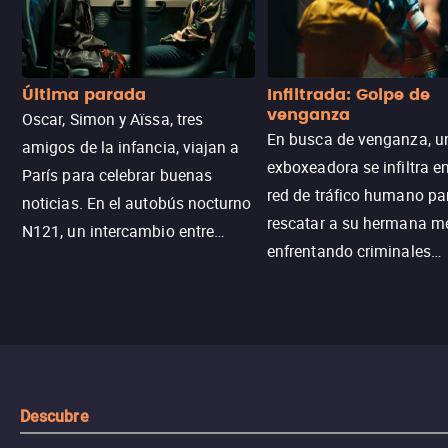
Última parada
Infiltrada: Golpe de
venganza
Oscar, Simon y Aïssa, tres
En busca de venganza, u
amigos de la infancia, viajan a
exboxeadora se infiltra e
París para celebrar buenas
red de tráfico humano pa
noticias. En el autobús nocturno
rescatar a su hermana m
N121, un intercambio entre
enfrentando criminales
pasajeros escala y la situación
despiadados, secretos
se descontrola, convirtiendo el
peligrosos y situaciones
viaje en un thriller urbano
extremas que ponen a pr
intenso.
resistencia.
Descubre