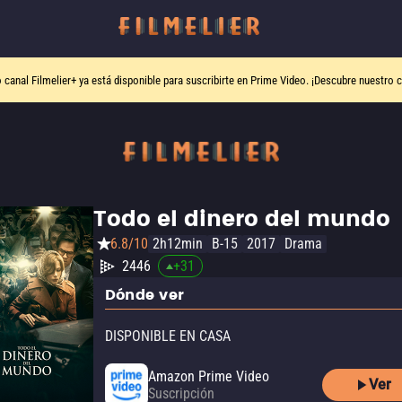
o canal
Filmelier+
ya está disponible para suscribirte en Prime Video.
¡Descubre nuestro c
Todo el dinero del mundo
6.8/10
2h12min
B-15
2017
Drama
2446
+
31
Dónde ver
DISPONIBLE EN CASA
Amazon Prime Video
Ver
Suscripción
Amazon Prime Video with