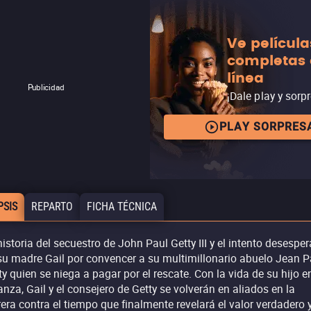
Ve película
completas
línea
Publicidad
¡Dale play y sorp
PLAY SORPRES
PSIS
REPARTO
FICHA TÉCNICA
historia del secuestro de John Paul Getty III y el intento desespe
su madre Gail por convencer a su multimillonario abuelo Jean P
ty quien se niega a pagar por el rescate. Con la vida de su hijo e
anza, Gail y el consejero de Getty se volverán en aliados en la
rera contra el tiempo que finalmente revelará el valor verdadero 