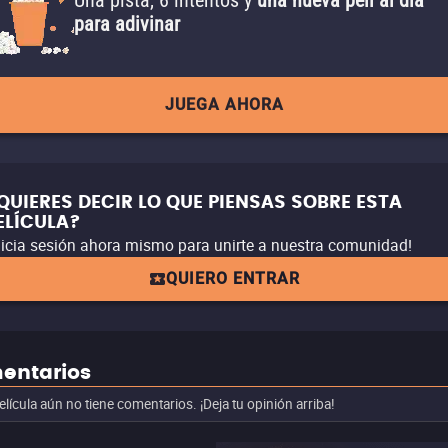
Una pista, 6 intentos y
una nueva peli al día
para adivinar
JUEGA AHORA
QUIERES DECIR LO QUE PIENSAS SOBRE ESTA
ELÍCULA?
nicia sesión ahora mismo para unirte a nuestra comunidad!
QUIERO ENTRAR
entarios
elícula aún no tiene comentarios. ¡Deja tu opinión arriba!