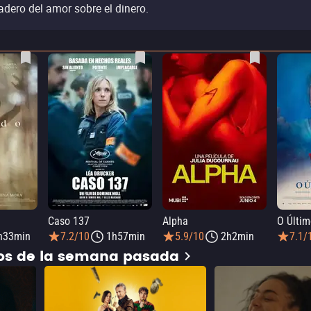
adero del amor sobre el dinero.
Caso 137
Alpha
O Últim
h33min
7.2/10
1h57min
5.9/10
2h2min
7.1/
dos de la semana pasada