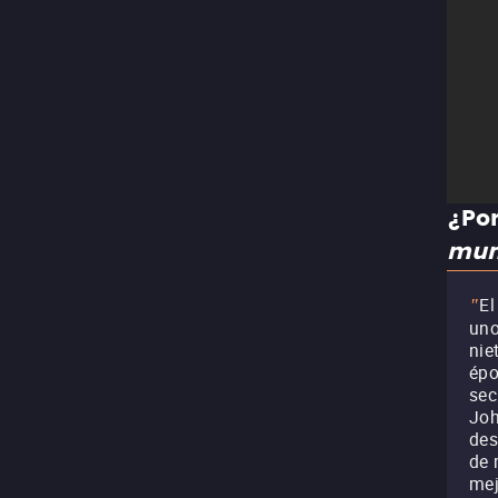
¿Por
mu
El
"
uno
nie
épo
sec
Joh
des
de 
mej