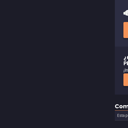
¿
P
¡I
Com
Esta p