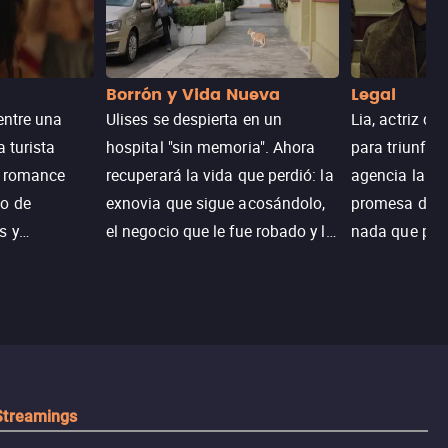
Borrón y Vida Nueva
Legal
entre una
Ulises se despierta en un
Lia, actriz c
a turista
hospital "sin memoria". Ahora
para triunfar
n romance
recuperará la vida que perdió: la
agencia la es
o de
exnovia que sigue acosándolo,
promesa de vi
s y
el negocio que le fue robado y la
nada que perd
.
casa de sus sueños; sin
Juana, argen
embargo, no todo es como lo
historia. Jun
recordaba.
sobrevivir, af
algo mejor.
Streamings