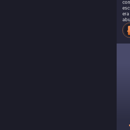
con
esc
era
abu