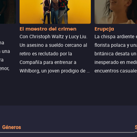
El maestro del crimen
Erupcja
Con Christoph Waltz y Lucy Liu.
La chispa ardiente 
na
Un asesino a sueldo cercano al
florista polaca y un
n una
retiro es reclutado por la
británica desata u
ra
Compañía para entrenar a
inesperado en medi
enor,
Wihlborg, un joven prodigio de la
encuentros casuale
Generación Z con grandes
momentos mágicos
habilidades y una actitud
desafiante.
ueba su
Géneros