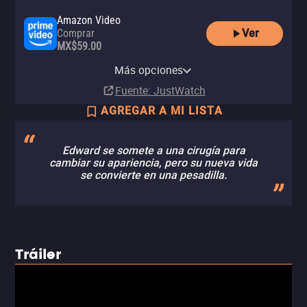
Amazon Video
Ver
Comprar
MX$59.00
Apple TV Store
MUBI
izzitv
MUBI Amazon Channel
Renta
Más opciones
Suscripción
Renta
Suscripción
MX$20.00
Fuente
: JustWatch
AGREGAR A MI LISTA
Edward se somete a una cirugía para
cambiar su apariencia, pero su nueva vida
se convierte en una pesadilla.
Tráiler