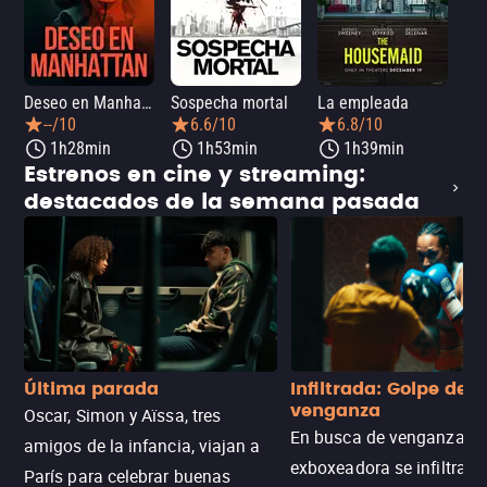
Deseo en Manhattan
Sospecha mortal
La empleada
La 
--/10
6.6/10
6.8/10
1h28min
1h53min
1h39min
Estrenos en cine y streaming:
destacados de la semana pasada
Última parada
Infiltrada: Golpe de
venganza
Oscar, Simon y Aïssa, tres
En busca de venganza, u
amigos de la infancia, viajan a
exboxeadora se infiltra e
París para celebrar buenas