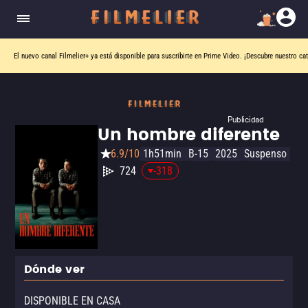
El nuevo canal
Filmelier+
ya está disponible para suscribirte en Prime Video.
¡Descubre nuestro ca
Publicidad
Un hombre diferente
6.9/10
1h51min
B-15
2025
Suspenso
724
-318
Dónde ver
DISPONIBLE EN CASA