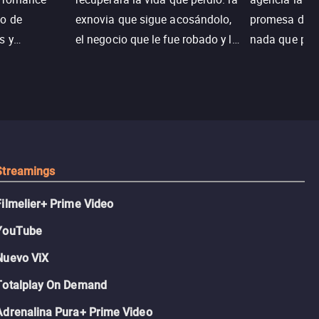
o de
exnovia que sigue acosándolo,
promesa de vi
s y
el negocio que le fue robado y la
nada que perd
.
casa de sus sueños; sin
Juana, argen
embargo, no todo es como lo
historia. Jun
recordaba.
sobrevivir, af
algo mejor.
Streamings
Filmelier+ Prime Video
YouTube
Nuevo ViX
Totalplay On Demand
Adrenalina Pura+ Prime Video