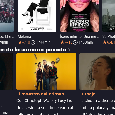
Milagro olímpico: El equipo de hockey sobre hielo de 1980
Melania
Ícono infinito: Una memoria visual
9min
--/10
1h44min
--/10
1h58min
6.4/
dos de la semana pasada
El maestro del crimen
Erupcja
Con Christoph Waltz y Lucy Liu.
La chispa ardiente 
na
Un asesino a sueldo cercano al
florista polaca y un
n una
retiro es reclutado por la
británica desata u