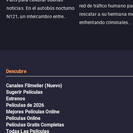
red de tráfico humano pa
noticias. En el autobús nocturno
rescatar a su hermana m
N121, un intercambio entre
enfrentando criminales
pasajeros escala y la situación
despiadados, secretos
se descontrola, convirtiendo el
peligrosos y situaciones
viaje en un thriller urbano
extremas que ponen a pr
intenso.
resistencia.
Descubre
Canales Filmelier (Nuevo)
Sugerir Películas
Estrenos
Películas de 2026
Mejores Películas Online
Películas Online
Películas Gratis Completas
Todas Las Películas