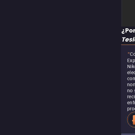
¿Por
Tesl
Co
"
Exp
Nik
ele
cor
nom
no 
rec
enf
pro