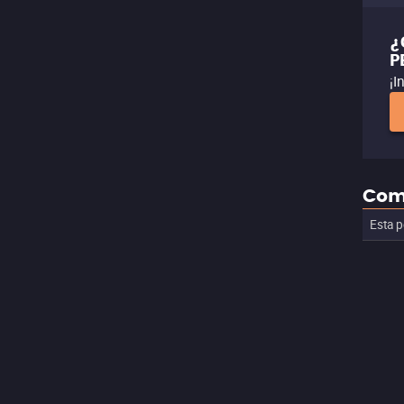
¿
P
¡I
Com
Esta p