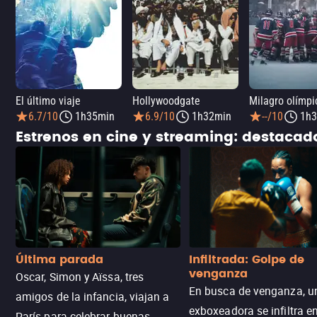
El último viaje
Hollywoodgate
6.7/10
1h35min
6.9/10
1h32min
--/10
1h3
Estrenos en cine y streaming: destaca
Última parada
Infiltrada: Golpe de
venganza
Oscar, Simon y Aïssa, tres
En busca de venganza, u
amigos de la infancia, viajan a
exboxeadora se infiltra e
París para celebrar buenas