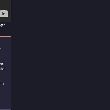
e:
r
or
tal
e
Una