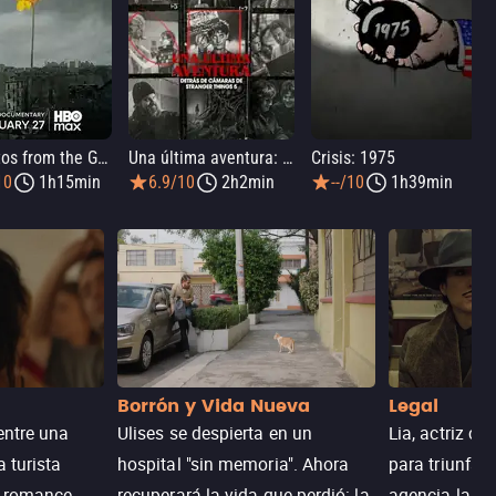
33 Photos from the Ghetto
Una última aventura: Detrás de cámaras de Stranger Things 5
Crisis: 1975
10
1h15min
6.9/10
2h2min
--/10
1h39min
Borrón y Vida Nueva
Legal
entre una
Ulises se despierta en un
Lia, actriz c
a turista
hospital "sin memoria". Ahora
para triunfar
n romance
recuperará la vida que perdió: la
agencia la es