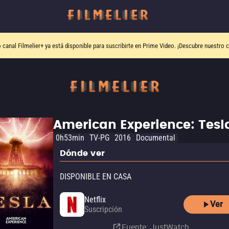
o canal
Filmelier+
ya está disponible para suscribirte en Prime Video.
¡Descubre nuestro c
American Experience: Tesl
0h53min
TV-PG
2016
Documental
Dónde ver
DISPONIBLE EN CASA
Netflix
Ver
Suscripción
Fuente
: JustWatch