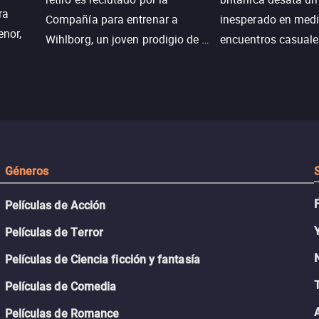
ra
Compañía para entrenar a
inesperado en medi
enor,
Wihlborg, un joven prodigio de la
encuentros casuale
Generación Z con grandes
momentos mágicos
habilidades y una actitud
desafiante.
ueba su
Géneros
Películas de Acción
Películas de Terror
Películas de Ciencia ficción y fantasía
Películas de Comedia
Películas de Romance