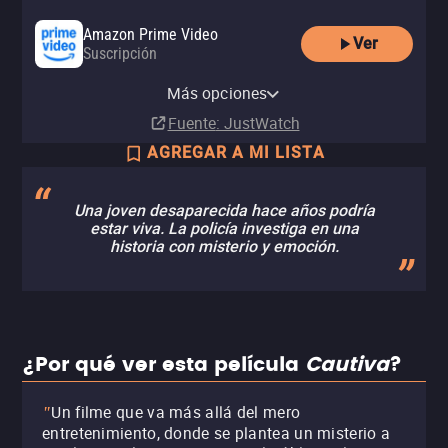
Amazon Prime Video
Ver
Suscripción
Apple TV Store
Amazon Prime Video with Ads
Cindie Amazon Channel
Comprar
Más opciones
Suscripción
Suscripción
MX$49.00
Fuente
: JustWatch
AGREGAR A MI LISTA
Una joven desaparecida hace años podría
estar viva. La policía investiga en una
historia con misterio y emoción.
¿Por qué ver esta película
Cautiva
?
Un filme que va más allá del mero
"
entretenimiento, donde se plantea un misterio a