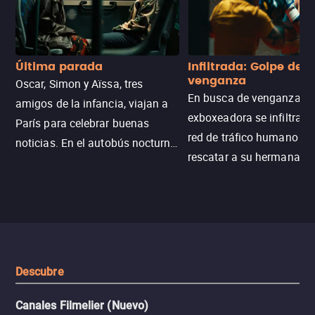
Última parada
Infiltrada: Golpe de
venganza
Oscar, Simon y Aïssa, tres
En busca de venganza, u
amigos de la infancia, viajan a
exboxeadora se infiltra e
París para celebrar buenas
red de tráfico humano pa
noticias. En el autobús nocturno
rescatar a su hermana m
N121, un intercambio entre
enfrentando criminales
pasajeros escala y la situación
despiadados, secretos
se descontrola, convirtiendo el
peligrosos y situaciones
viaje en un thriller urbano
extremas que ponen a pr
intenso.
resistencia.
Descubre
Canales Filmelier (Nuevo)