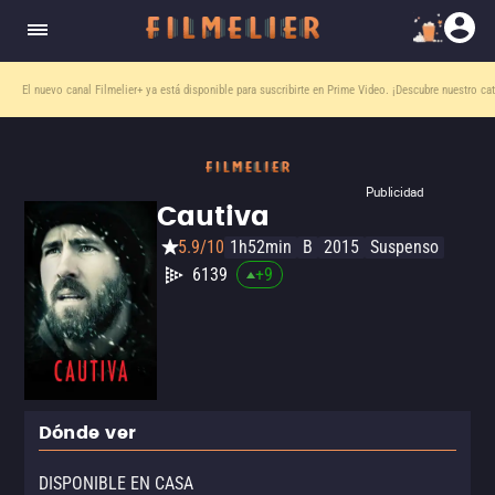
El nuevo canal
Filmelier+
ya está disponible para suscribirte en Prime Video.
¡Descubre nuestro ca
Publicidad
Cautiva
5.9/10
1h52min
B
2015
Suspenso
6139
+
9
Dónde ver
DISPONIBLE EN CASA