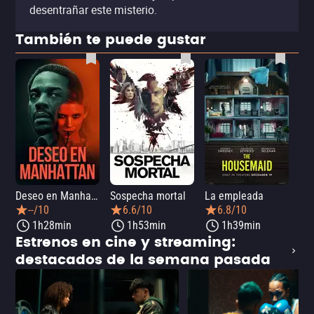
desentrañar este misterio.
También te puede gustar
Deseo en Manhattan
Sospecha mortal
La empleada
La 
--/10
6.6/10
6.8/10
1h28min
1h53min
1h39min
Estrenos en cine y streaming:
destacados de la semana pasada