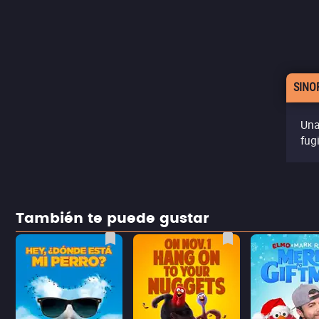
SINO
Una
fug
También te puede gustar