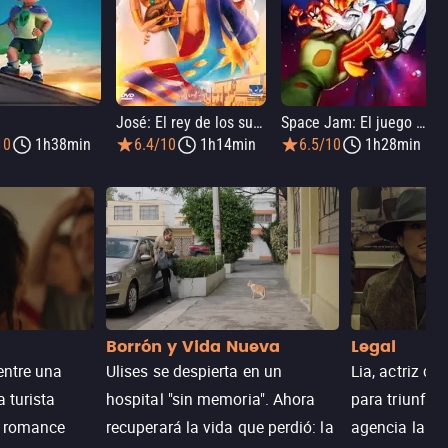
José: El rey de los sueños
Space Jam: El juego del siglo
10
1h38min
6.4/10
1h14min
6.5/10
1h28min
Borrón y Vida Nueva
Legal
entre una
Ulises se despierta en un
Lia, actriz c
a turista
hospital "sin memoria". Ahora
para triunfar
n romance
recuperará la vida que perdió: la
agencia la es