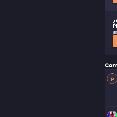
¿
P
¡I
Com
p