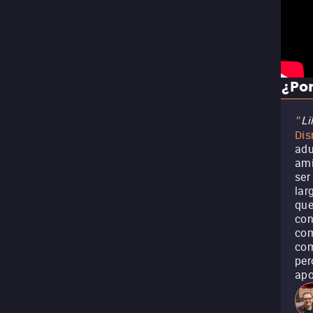
¿Por
Li
"
Dis
adu
ami
ser
lar
que
con
com
com
per
apo