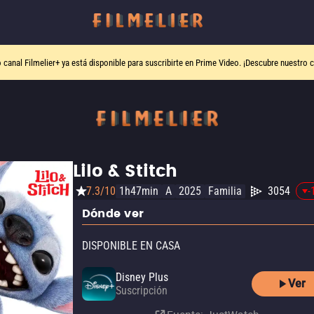
o canal
Filmelier+
ya está disponible para suscribirte en Prime Video.
¡Descubre nuestro c
Lilo & Stitch
7.3/10
1h47min
A
2025
Familia
3054
-
Dónde ver
DISPONIBLE EN CASA
Disney Plus
Ver
Suscripción