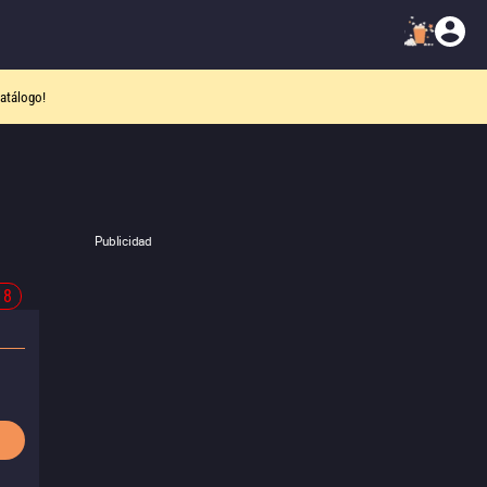
atálogo!
Publicidad
18