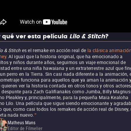
 qué ver esta película
Lilo & Stitch
?
lo & Stitch
es el remake en acción real de
la clásica animació
ney
. Al igual que la historia original, que ha emocionado a
ltos y niños durante años, seguimos un viaje emocional de
stad entre una niña hawaiana y un extraterrestre azul que fin
 un perro en la Tierra. Sin casi nada diferente a la animación, 
gometraje funciona para aquellos que ya aman la animación 
 quieren ver la historia contada en otros tonos y otros actores
 despunte para Zach Galifianakis como Jumba, Billy Magnu
o Pleakley y, principalmente, para la pequeña Maia Kealoha
o Lilo. Una película que sigue siendo emocionante y agradab
o que, como casi todos los remakes de acción real de Disney,
rta nada nuevo.
"
Matheus Mans
Editor de Filmelier