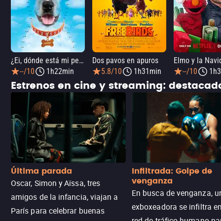
¿Ei, dónde está mi perro?
Dos pavos en apuros
--/10
1h22min
5.8/10
1h31min
--/10
1h3
Estrenos en cine y streaming: destaca
Última parada
Infiltrada: Golpe de
venganza
Oscar, Simon y Aïssa, tres
En busca de venganza, u
amigos de la infancia, viajan a
exboxeadora se infiltra e
París para celebrar buenas
red de tráfico humano pa