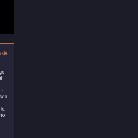
n de
ge
el
y
 -
ssen
le,
 no