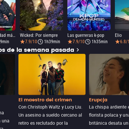
Elmo y la Navidad mágica de Mark Rober
Wicked: Por siempre
Las guerreras k-pop
Elio
9min
7.9/10
1h39min
7.9/10
1h35min
6.8/
dos de la semana pasada
El maestro del crimen
Erupcja
Con Christoph Waltz y Lucy Liu.
La chispa ardiente 
na
Un asesino a sueldo cercano al
florista polaca y un
n una
retiro es reclutado por la
británica desata u
ra