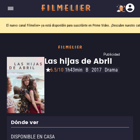
El nuevo canal
Filmelier+
ya está disponible para suscribirte en Prime Video.
¡Descubre nuestro ca
Publicidad
Las hijas de Abril
6.5/10
1h43min
B
2017
Drama
Dónde ver
DISPONIBLE EN CASA