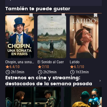
También te puede gustar
Chopin, una sonata en París
El Sonido al Caer
Latido
Ca
6.4/10
7/10
6.1/10
2h13min
2h29min
1h33min
Estrenos en cine y streaming:
destacados de la semana pasada