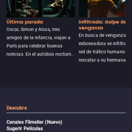
Última parada
Infiltrada: Golpe de
venganza
Oscar, Simon y Aïssa, tres
En busca de venganza, u
amigos de la infancia, viajan a
exboxeadora se infiltra e
París para celebrar buenas
red de tráfico humano pa
noticias. En el autobús nocturno
rescatar a su hermana m
N121, un intercambio entre
enfrentando criminales
pasajeros escala y la situación
despiadados, secretos
se descontrola, convirtiendo el
peligrosos y situaciones
viaje en un thriller urbano
extremas que ponen a pr
intenso.
resistencia.
Descubre
Canales Filmelier (Nuevo)
Sugerir Películas