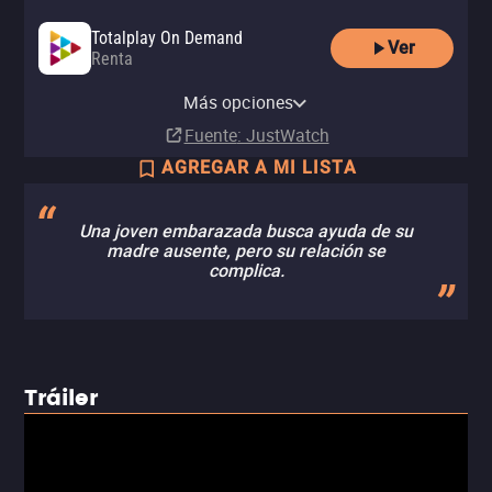
Totalplay On Demand
Ver
Renta
Apple TV Store
YouTube
Comprar
Más opciones
Renta
MX$49.00
Fuente
: JustWatch
AGREGAR A MI LISTA
Una joven embarazada busca ayuda de su
madre ausente, pero su relación se
complica.
Tráiler