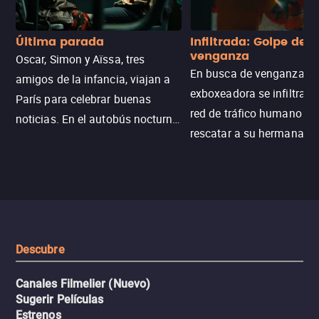
Última parada
Infiltrada: Golpe de
venganza
Oscar, Simon y Aïssa, tres
En busca de venganza, u
amigos de la infancia, viajan a
exboxeadora se infiltra e
París para celebrar buenas
red de tráfico humano pa
noticias. En el autobús nocturno
rescatar a su hermana m
N121, un intercambio entre
enfrentando criminales
pasajeros escala y la situación
despiadados, secretos
se descontrola, convirtiendo el
peligrosos y situaciones
viaje en un thriller urbano
extremas que ponen a pr
intenso.
resistencia.
Descubre
Canales Filmelier (Nuevo)
Sugerir Películas
Estrenos