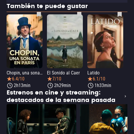
También te puede gustar
Chopin, una sonata en París
El Sonido al Caer
Latido
Ca
6.4/10
7/10
6.1/10
2h13min
2h29min
1h33min
Estrenos en cine y streaming:
destacados de la semana pasada