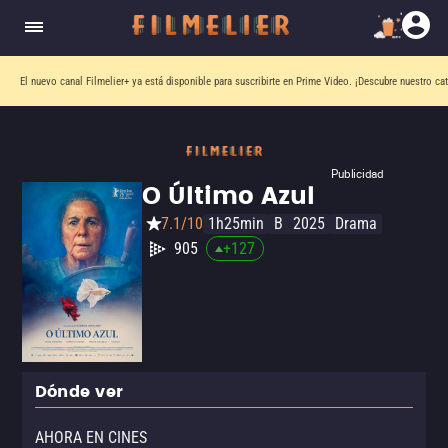
El nuevo canal
Filmelier+
ya está disponible para suscribirte en Prime Video.
¡Descubre nuestro ca
Publicidad
O Último Azul
7.1/10
1h25min
B
2025
Drama
905
+
127
Dónde ver
AHORA EN CINES