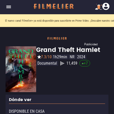
El nuevo canal
Filmelier+
ya está disponible para suscribirte en Prime Video.
¡Descubre nuestro ca
Publicidad
Grand Theft Hamlet
7.3/10
1h29min
NR
2024
Documental
11,459
+
7
Dónde ver
DISPONIBLE EN CASA