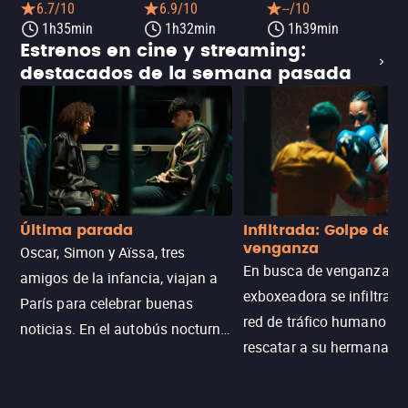
6.7/10
6.9/10
--/10
1h35min
1h32min
1h39min
Estrenos en cine y streaming:
destacados de la semana pasada
Última parada
Infiltrada: Golpe de
venganza
Oscar, Simon y Aïssa, tres
En busca de venganza, u
amigos de la infancia, viajan a
exboxeadora se infiltra e
París para celebrar buenas
red de tráfico humano pa
noticias. En el autobús nocturno
rescatar a su hermana m
N121, un intercambio entre
enfrentando criminales
pasajeros escala y la situación
despiadados, secretos
se descontrola, convirtiendo el