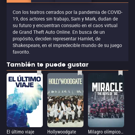
Con los teatros cerrados por la pandemia de COVID-
19, dos actores sin trabajo, Sam y Mark, dudan de
su futuro y encuentran consuelo en el caos virtual
de Grand Theft Auto Online. En busca de un
propósito, deciden representar Hamlet, de
Shakespeare, en el impredecible mundo de su juego
favorito.
También te puede gustar
El último viaje
Hollywoodgate
Milagro olímpico: El equipo de hockey sobre hielo de 1980
Me