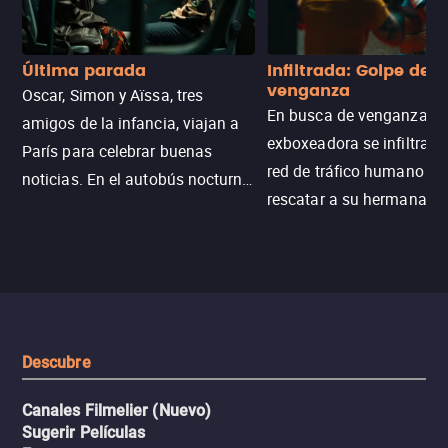
Última parada
Infiltrada: Golpe de
venganza
Oscar, Simon y Aïssa, tres
En busca de venganza, u
amigos de la infancia, viajan a
exboxeadora se infiltra e
París para celebrar buenas
red de tráfico humano pa
noticias. En el autobús nocturno
rescatar a su hermana m
N121, un intercambio entre
enfrentando criminales
pasajeros escala y la situación
despiadados, secretos
se descontrola, convirtiendo el
peligrosos y situaciones
viaje en un thriller urbano
extremas que ponen a pr
intenso.
resistencia.
Descubre
Canales Filmelier (Nuevo)
Sugerir Películas