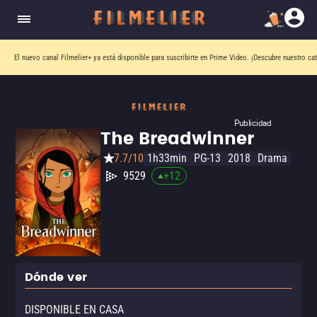
El nuevo canal
Filmelier+
ya está disponible para suscribirte en Prime Video.
¡Descubre nuestro ca
Publicidad
The Breadwinner
7.7/10
1h33min
PG-13
2018
Drama
9529
+
12
Dónde ver
DISPONIBLE EN CASA