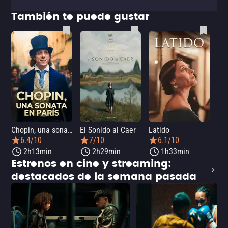
También te puede gustar
Chopin, una sonata en París
El Sonido al Caer
Latido
Ca
6.4/10
7/10
6.1/10
2h13min
2h29min
1h33min
Estrenos en cine y streaming:
destacados de la semana pasada