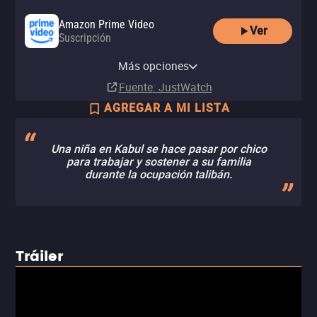
Amazon Prime Video
Ver
Suscripción
Amazon Video
Amazon Prime Video with Ads
Netflix
Cindie Amazon Channel
Renta
Más opciones
Suscripción
Suscripción
Suscripción
MX$50.00
Fuente
: JustWatch
AGREGAR A MI LISTA
Una niña en Kabul se hace pasar por chico
para trabajar y sostener a su familia
durante la ocupación talibán.
Tráiler