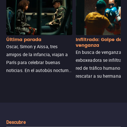
Última parada
Infiltrada: Golpe de
venganza
Oscar, Simon y Aïssa, tres
En busca de venganza, u
amigos de la infancia, viajan a
exboxeadora se infiltra e
París para celebrar buenas
red de tráfico humano pa
noticias. En el autobús nocturno
rescatar a su hermana m
N121, un intercambio entre
enfrentando criminales
pasajeros escala y la situación
despiadados, secretos
se descontrola, convirtiendo el
peligrosos y situaciones
viaje en un thriller urbano
extremas que ponen a pr
intenso.
resistencia.
Descubre