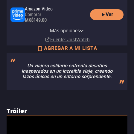
Amazon Video
Ver
Comprar
MX$149.00
Apple TV Store
HBO Max
HBO Max Amazon Channel
Comprar
Más opciones
Suscripción
Suscripción
MX$199.00
Fuente
: JustWatch
AGREGAR A MI LISTA
Un viajero solitario enfrenta desafíos
inesperados en un increíble viaje, creando
lazos únicos en un entorno sorprendente.
Tráiler