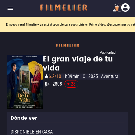
El nuevo canal
Filmelier+
ya está disponible para suscribirte en Prime Video.
¡Descubre nuestro ca
Publicidad
El gran viaje de tu
vida
6.2/10
1h39min
C
2025
Aventura
2808
-28
Dónde ver
DISPONIBLE EN CASA