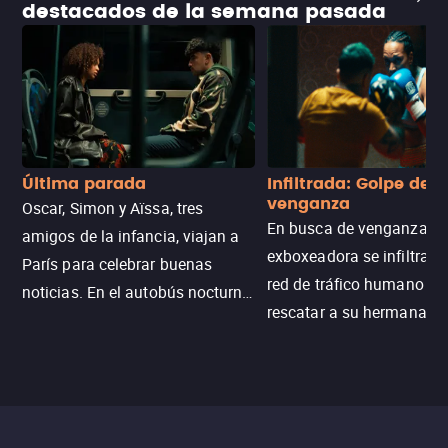
destacados de la semana pasada
Última parada
Infiltrada: Golpe de
venganza
Oscar, Simon y Aïssa, tres
En busca de venganza, u
amigos de la infancia, viajan a
exboxeadora se infiltra e
París para celebrar buenas
red de tráfico humano pa
noticias. En el autobús nocturno
rescatar a su hermana m
N121, un intercambio entre
enfrentando criminales
pasajeros escala y la situación
despiadados, secretos
se descontrola, convirtiendo el
peligrosos y situaciones
viaje en un thriller urbano
extremas que ponen a pr
intenso.