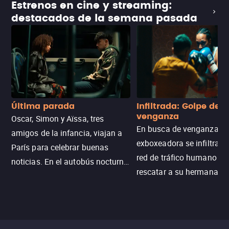
Estrenos en cine y streaming:
destacados de la semana pasada
Última parada
Infiltrada: Golpe de
venganza
Oscar, Simon y Aïssa, tres
En busca de venganza, u
amigos de la infancia, viajan a
exboxeadora se infiltra e
París para celebrar buenas
red de tráfico humano pa
noticias. En el autobús nocturno
rescatar a su hermana m
N121, un intercambio entre
enfrentando criminales
pasajeros escala y la situación
despiadados, secretos
se descontrola, convirtiendo el
peligrosos y situaciones
viaje en un thriller urbano