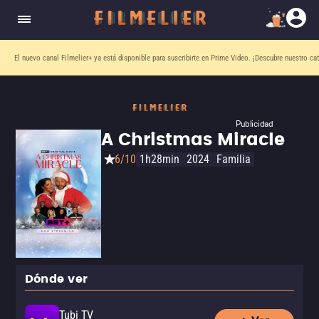
El nuevo canal
Filmelier+
ya está disponible para suscribirte en Prime Video.
¡Descubre nuestro ca
Publicidad
A Christmas Miracle
6/10
1h28min
2024
Familia
Dónde ver
Tubi TV