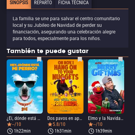
SINOPSIS
REPARTO
FICHA TÉCNICA
La familia se une para salvar el centro comunitario
local y su Jubileo de Navidad de perder su
financiación, asegurando una celebración alegre
para todos, especialmente para los niños.
También te puede gustar
¿Ei, dónde está mi perro?
Dos pavos en apuros
Elmo y la Navidad mágica de Mark Rober
--/10
5.8/10
--/10
1h22min
1h31min
1h39min