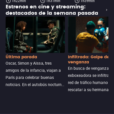
1h22min
1h31min
1h39min
Estrenos en cine y streaming:
destacados de la semana pasada
Última parada
Infiltrada: Golpe de
venganza
Oscar, Simon y Aïssa, tres
En busca de venganza, u
amigos de la infancia, viajan a
exboxeadora se infiltra e
París para celebrar buenas
red de tráfico humano pa
noticias. En el autobús nocturno
rescatar a su hermana m
N121, un intercambio entre
enfrentando criminales
pasajeros escala y la situación
despiadados, secretos
se descontrola, convirtiendo el
peligrosos y situaciones
viaje en un thriller urbano