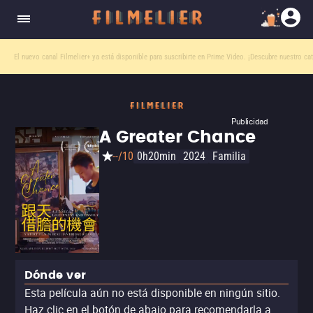
El nuevo canal
Filmelier+
ya está disponible para suscribirte en Prime Video.
¡Descubre nuestro ca
Publicidad
A Greater Chance
--/10
0h20min
2024
Familia
Dónde ver
Esta película aún no está disponible en ningún sitio.
Haz clic en el botón de abajo para recomendarla a