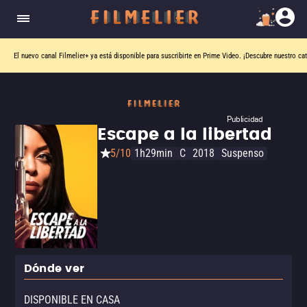
El nuevo canal
Filmelier+
ya está disponible para suscribirte en Prime Video.
¡Descubre nuestro ca
Publicidad
Escape a la libertad
5/10
1h29min
C
2018
Suspenso
Dónde ver
DISPONIBLE EN CASA