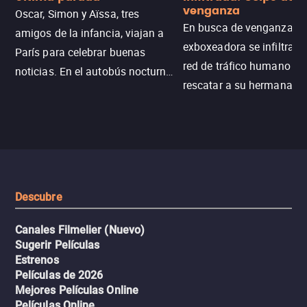
venganza
Oscar, Simon y Aïssa, tres
En busca de venganza, u
amigos de la infancia, viajan a
exboxeadora se infiltra e
París para celebrar buenas
red de tráfico humano pa
noticias. En el autobús nocturno
rescatar a su hermana m
N121, un intercambio entre
enfrentando criminales
pasajeros escala y la situación
despiadados, secretos
se descontrola, convirtiendo el
peligrosos y situaciones
viaje en un thriller urbano
extremas que ponen a pr
intenso.
resistencia.
Descubre
Canales Filmelier (Nuevo)
Sugerir Películas
Estrenos
Películas de 2026
Mejores Películas Online
Películas Online