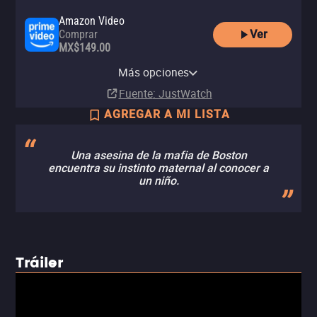
Amazon Video
Ver
Comprar
MX$149.00
Apple TV Store
Claro video
Comprar
Comprar
Más opciones
MX$149.00
MX$99.00
Fuente
: JustWatch
AGREGAR A MI LISTA
Una asesina de la mafia de Boston
encuentra su instinto maternal al conocer a
un niño.
Tráiler