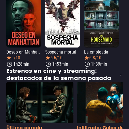
Deseo en Manhattan
Sospecha mortal
La empleada
La 
--/10
6.6/10
6.8/10
1h28min
1h53min
1h39min
Estrenos en cine y streaming:
destacados de la semana pasada
Última parada
Infiltrada: Golpe de