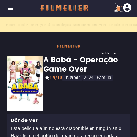
El nuevo canal
Filmelier+
ya está disponible para suscribirte en Prime Video.
¡Descubre nuestro ca
Publicidad
A Babá - Operação
Game Over
4.9/10
1h39min
2024
Familia
Dónde ver
Esta película aún no está disponible en ningún sitio.
Haz clic en el botón de abajo para recomendarla a