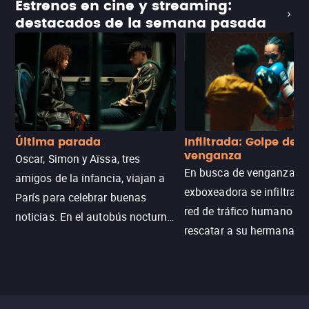
Estrenos en cine y streaming:
destacados de la semana pasada
Última parada
Infiltrada: Golpe de
venganza
Oscar, Simon y Aïssa, tres
En busca de venganza, u
amigos de la infancia, viajan a
exboxeadora se infiltra e
París para celebrar buenas
red de tráfico humano pa
noticias. En el autobús nocturno
rescatar a su hermana m
N121, un intercambio entre
enfrentando criminales
pasajeros escala y la situación
despiadados, secretos
se descontrola, convirtiendo el
peligrosos y situaciones
viaje en un thriller urbano
extremas que ponen a pr