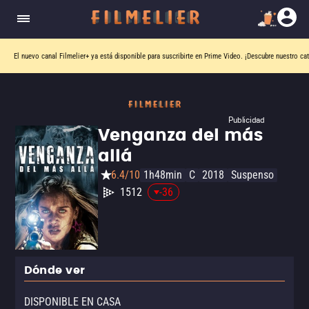
El nuevo canal
Filmelier+
ya está disponible para suscribirte en Prime Video.
¡Descubre nuestro ca
Publicidad
Venganza del más
allá
6.4/10
1h48min
C
2018
Suspenso
1512
-36
Dónde ver
DISPONIBLE EN CASA