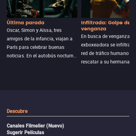
Última parada
Infiltrada: Golpe de
venganza
Oscar, Simon y Aïssa, tres
En busca de venganza, u
amigos de la infancia, viajan a
exboxeadora se infiltra e
París para celebrar buenas
red de tráfico humano pa
noticias. En el autobús nocturno
rescatar a su hermana m
N121, un intercambio entre
enfrentando criminales
pasajeros escala y la situación
despiadados, secretos
se descontrola, convirtiendo el
peligrosos y situaciones
viaje en un thriller urbano
extremas que ponen a pr
intenso.
resistencia.
Descubre
Canales Filmelier (Nuevo)
Sugerir Películas