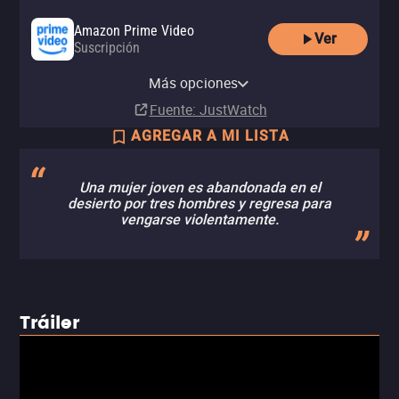
Amazon Prime Video
Ver
Suscripción
Amazon Video
Apple TV Store
Amazon Prime Video with Ads
Totalplay On Demand
Netflix
YouTube
MUBI Amazon Channel
Renta
Comprar
Más opciones
Suscripción
Renta
Suscripción
Renta
Suscripción
MX$40.00
MX$49.00
Fuente
: JustWatch
AGREGAR A MI LISTA
Una mujer joven es abandonada en el
desierto por tres hombres y regresa para
vengarse violentamente.
Tráiler