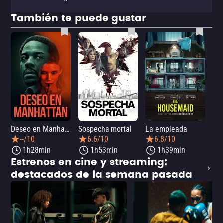
También te puede gustar
Deseo en Manhattan
Sospecha mortal
La empleada
La 
--/10
6.6/10
6.8/10
1h28min
1h53min
1h39min
Estrenos en cine y streaming:
destacados de la semana pasada