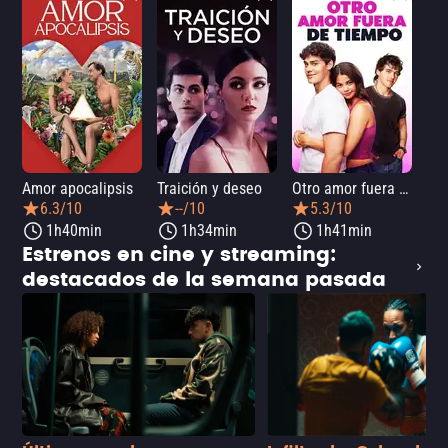
Amor apocalipsis
Traición y deseo
Otro amor fuera de tiempo
Amo
6.3/10
--/10
5.3/10
1h40min
1h34min
1h41min
Estrenos en cine y streaming:
destacados de la semana pasada