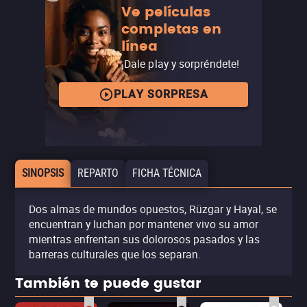
Ve películas
completas en
línea
¡Dale play y sorpréndete!
PLAY SORPRESA
SINOPSIS
REPARTO
FICHA TÉCNICA
Dos almas de mundos opuestos, Rüzgar y Hayal, se
encuentran y luchan por mantener vivo su amor
mientras enfrentan sus dolorosos pasados y las
barreras culturales que los separan.
También te puede gustar