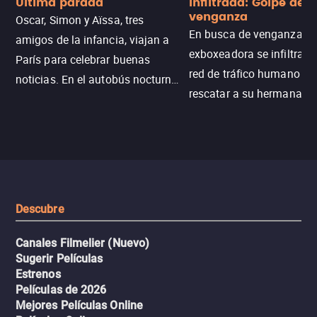
Última parada
Infiltrada: Golpe de
venganza
Oscar, Simon y Aïssa, tres
En busca de venganza, u
amigos de la infancia, viajan a
exboxeadora se infiltra e
París para celebrar buenas
red de tráfico humano pa
noticias. En el autobús nocturno
rescatar a su hermana m
N121, un intercambio entre
enfrentando criminales
pasajeros escala y la situación
despiadados, secretos
se descontrola, convirtiendo el
peligrosos y situaciones
viaje en un thriller urbano
extremas que ponen a pr
intenso.
resistencia.
Descubre
Canales Filmelier (Nuevo)
Sugerir Películas
Estrenos
Películas de 2026
Mejores Películas Online