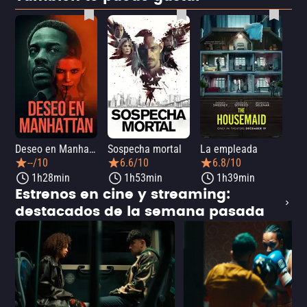
Deseo en Manhattan
Sospecha mortal
La empleada
La 
--/10
6.6/10
6.8/10
1h28min
1h53min
1h39min
Estrenos en cine y streaming:
destacados de la semana pasada