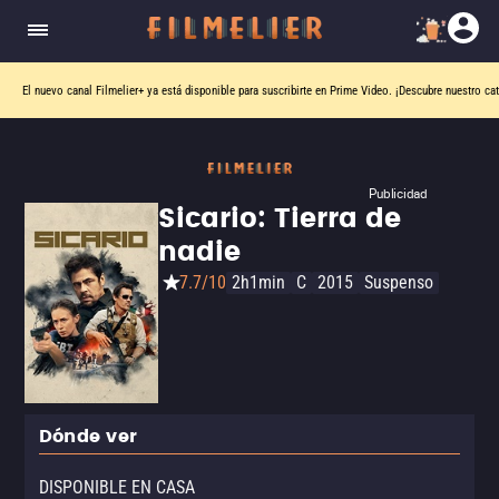
El nuevo canal
Filmelier+
ya está disponible para suscribirte en Prime Video.
¡Descubre nuestro ca
Publicidad
Sicario: Tierra de
nadie
7.7/10
2h1min
C
2015
Suspenso
Dónde ver
DISPONIBLE EN CASA