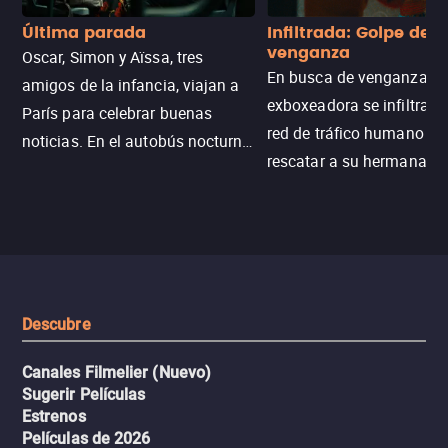
Última parada
Infiltrada: Golpe de
venganza
Oscar, Simon y Aïssa, tres
En busca de venganza, u
amigos de la infancia, viajan a
exboxeadora se infiltra e
París para celebrar buenas
red de tráfico humano pa
noticias. En el autobús nocturno
rescatar a su hermana m
N121, un intercambio entre
enfrentando criminales
pasajeros escala y la situación
despiadados, secretos
se descontrola, convirtiendo el
peligrosos y situaciones
viaje en un thriller urbano
extremas que ponen a pr
intenso.
resistencia.
Descubre
Canales Filmelier (Nuevo)
Sugerir Películas
Estrenos
Películas de 2026