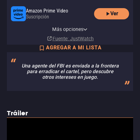
Amazon Prime Video
Ver
Suscripción
Amazon Video
Apple TV Store
Claro video
Netflix
YouTube
izzitv
Renta
Renta
Renta
Más opciones
Suscripción
Renta
Renta
MX$50.00
MX$50.00
MX$50.00
Fuente
: JustWatch
AGREGAR A MI LISTA
Una agente del FBI es enviada a la frontera
para erradicar el cartel, pero descubre
otros intereses en juego.
Tráiler