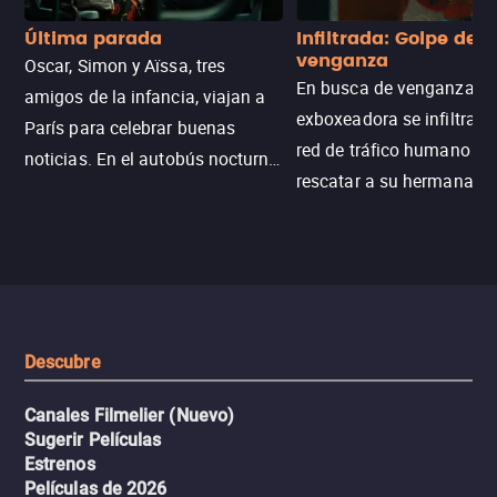
Última parada
Infiltrada: Golpe de
venganza
Oscar, Simon y Aïssa, tres
En busca de venganza, u
amigos de la infancia, viajan a
exboxeadora se infiltra e
París para celebrar buenas
red de tráfico humano pa
noticias. En el autobús nocturno
rescatar a su hermana m
N121, un intercambio entre
enfrentando criminales
pasajeros escala y la situación
despiadados, secretos
se descontrola, convirtiendo el
peligrosos y situaciones
viaje en un thriller urbano
extremas que ponen a pr
intenso.
resistencia.
Descubre
Canales Filmelier (Nuevo)
Sugerir Películas
Estrenos
Películas de 2026