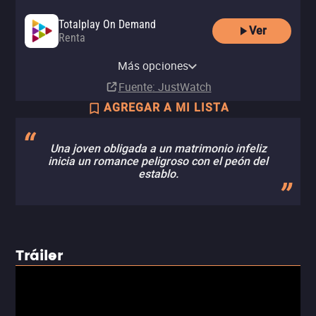
Totalplay On Demand
Ver
Renta
Apple TV Store
Comprar
Más opciones
MX$49.00
Fuente
: JustWatch
AGREGAR A MI LISTA
Una joven obligada a un matrimonio infeliz
inicia un romance peligroso con el peón del
establo.
Tráiler