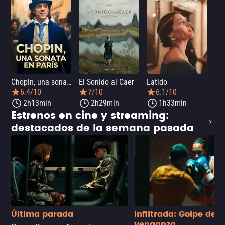
Chopin, una sonata en París
El Sonido al Caer
Latido
Ca
6.4/10
7/10
6.1/10
2h13min
2h29min
1h33min
Estrenos en cine y streaming:
destacados de la semana pasada
Última parada
Infiltrada: Golpe de
venganza