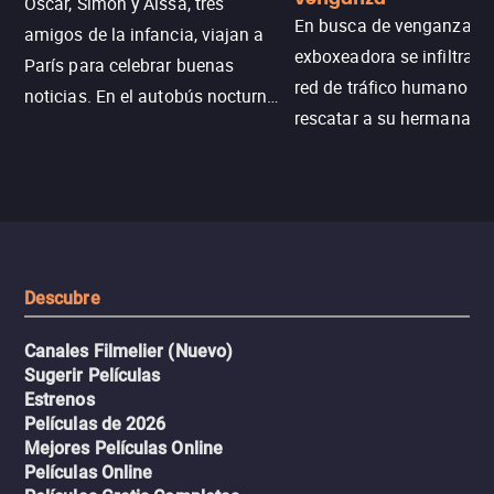
Oscar, Simon y Aïssa, tres
En busca de venganza, u
amigos de la infancia, viajan a
exboxeadora se infiltra e
París para celebrar buenas
red de tráfico humano pa
noticias. En el autobús nocturno
rescatar a su hermana m
N121, un intercambio entre
enfrentando criminales
pasajeros escala y la situación
despiadados, secretos
se descontrola, convirtiendo el
peligrosos y situaciones
viaje en un thriller urbano
extremas que ponen a pr
intenso.
resistencia.
Descubre
Canales Filmelier (Nuevo)
Sugerir Películas
Estrenos
Películas de 2026
Mejores Películas Online
Películas Online