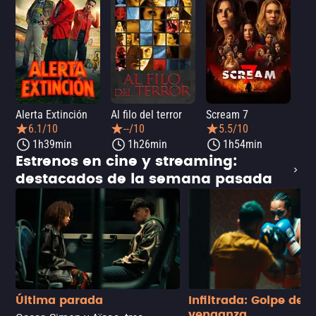
Alerta Extinción
Al filo del terror
Scream 7
¡Ay
6.1/10
--/10
5.5/10
1h39min
1h26min
1h54min
Estrenos en cine y streaming:
destacados de la semana pasada
Última parada
Infiltrada: Golpe de
venganza