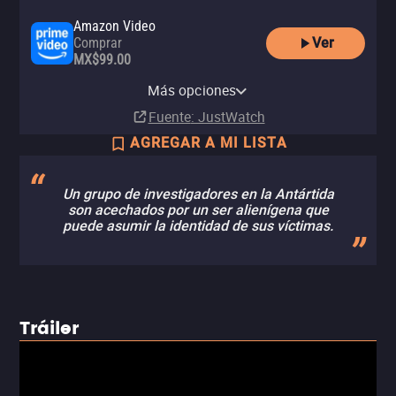
Amazon Video
Ver
Comprar
MX$99.00
Apple TV Store
Claro video
HBO Max
HBO Max Amazon Channel
Renta
Renta
Más opciones
Suscripción
Suscripción
MX$50.00
MX$40.00
Fuente
: JustWatch
AGREGAR A MI LISTA
Un grupo de investigadores en la Antártida
son acechados por un ser alienígena que
puede asumir la identidad de sus víctimas.
Tráiler