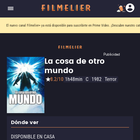
El nuevo canal
Filmelier+
ya está disponible para suscribirte en Prime Video.
¡Descubre nuestro ca
Publicidad
La cosa de otro
mundo
8.2/10
1h48min
C
1982
Terror
Dónde ver
DISPONIBLE EN CASA