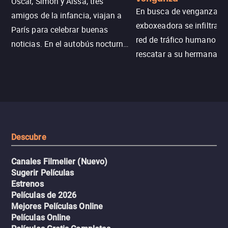
Oscar, Simon y Aïssa, tres
En busca de venganza, u
amigos de la infancia, viajan a
exboxeadora se infiltra e
París para celebrar buenas
red de tráfico humano pa
noticias. En el autobús nocturno
rescatar a su hermana m
N121, un intercambio entre
enfrentando criminales
pasajeros escala y la situación
despiadados, secretos
se descontrola, convirtiendo el
peligrosos y situaciones
viaje en un thriller urbano
extremas que ponen a pr
intenso.
resistencia.
Descubre
Canales Filmelier (Nuevo)
Sugerir Películas
Estrenos
Películas de 2026
Mejores Películas Online
Películas Online