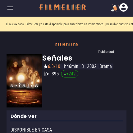
El nuevo canal
Filmelier+
ya está disponible para suscribirte en Prime Video.
¡Descubre nuestro ca
Publicidad
Señales
6.8/10
1h46min
B
2002
Drama
395
+
242
Dónde ver
DISPONIBLE EN CASA