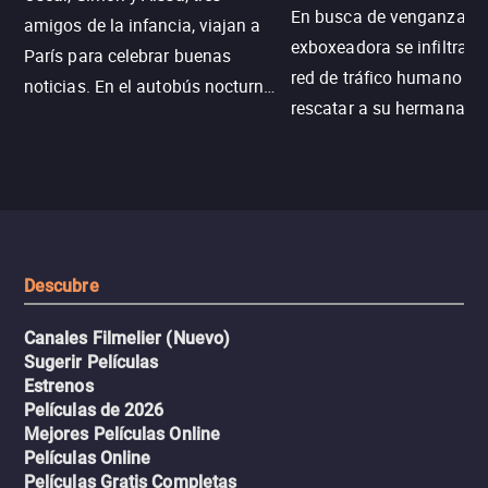
En busca de venganza, u
amigos de la infancia, viajan a
exboxeadora se infiltra e
París para celebrar buenas
red de tráfico humano pa
noticias. En el autobús nocturno
rescatar a su hermana m
N121, un intercambio entre
enfrentando criminales
pasajeros escala y la situación
despiadados, secretos
se descontrola, convirtiendo el
peligrosos y situaciones
viaje en un thriller urbano
extremas que ponen a pr
intenso.
resistencia.
Descubre
Canales Filmelier (Nuevo)
Sugerir Películas
Estrenos
Películas de 2026
Mejores Películas Online
Películas Online
Películas Gratis Completas