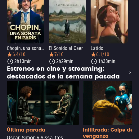
Chopin, una sonata en París
El Sonido al Caer
Latido
Ca
6.4/10
7/10
6.1/10
2h13min
2h29min
1h33min
Estrenos en cine y streaming:
destacados de la semana pasada
Última parada
Infiltrada: Golpe de
venganza
Oscar, Simon y Aïssa, tres