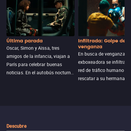
Última parada
Infiltrada: Golpe de
venganza
Oscar, Simon y Aïssa, tres
En busca de venganza, u
amigos de la infancia, viajan a
exboxeadora se infiltra e
París para celebrar buenas
red de tráfico humano pa
noticias. En el autobús nocturno
rescatar a su hermana m
N121, un intercambio entre
enfrentando criminales
pasajeros escala y la situación
despiadados, secretos
se descontrola, convirtiendo el
peligrosos y situaciones
viaje en un thriller urbano
extremas que ponen a pr
intenso.
resistencia.
Descubre