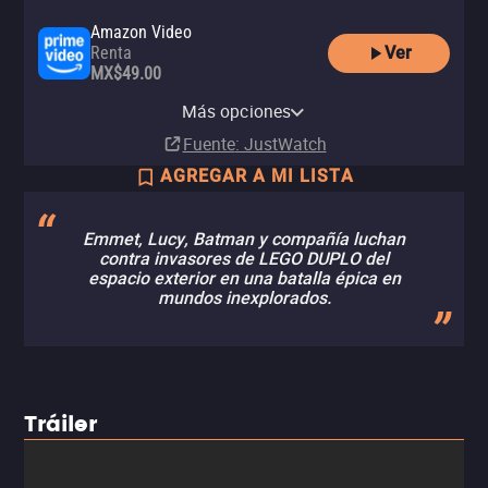
Amazon Video
Ver
Renta
MX$49.00
Apple TV Store
Claro video
YouTube
HBO Max
HBO Max Amazon Channel
Universal+ Amazon Channel
Comprar
Comprar
Más opciones
Renta
Suscripción
Suscripción
Suscripción
MX$149.00
MX$197.00
Fuente
: JustWatch
AGREGAR A MI LISTA
Emmet, Lucy, Batman y compañía luchan
contra invasores de LEGO DUPLO del
espacio exterior en una batalla épica en
mundos inexplorados.
Tráiler