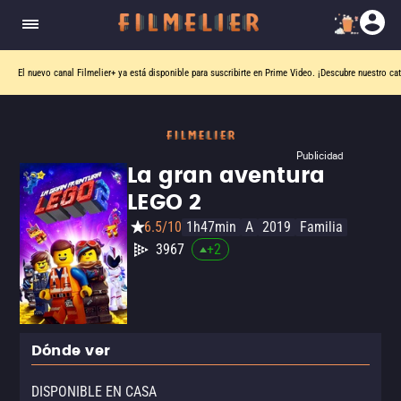
El nuevo canal
Filmelier+
ya está disponible para suscribirte en Prime Video.
¡Descubre nuestro ca
Publicidad
La gran aventura
LEGO 2
6.5/10
1h47min
A
2019
Familia
3967
+
2
Dónde ver
DISPONIBLE EN CASA