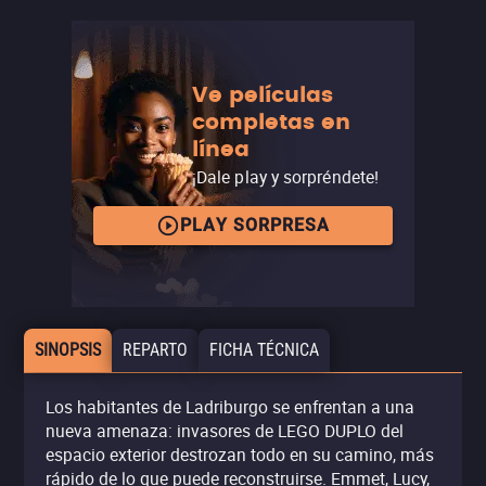
Ve películas
completas en
línea
¡Dale play y sorpréndete!
PLAY SORPRESA
SINOPSIS
REPARTO
FICHA TÉCNICA
Los habitantes de Ladriburgo se enfrentan a una
nueva amenaza: invasores de LEGO DUPLO del
espacio exterior destrozan todo en su camino, más
rápido de lo que puede reconstruirse. Emmet, Lucy,