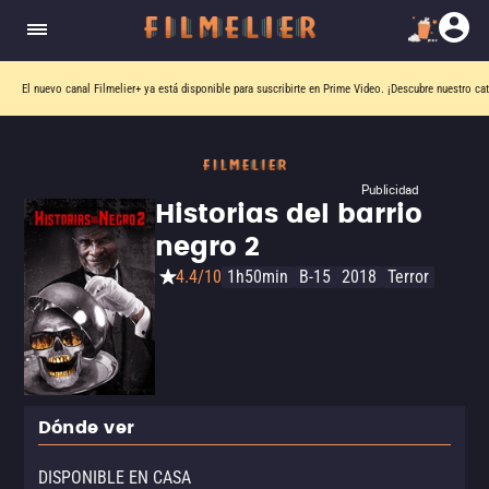
El nuevo canal
Filmelier+
ya está disponible para suscribirte en Prime Video.
¡Descubre nuestro ca
Publicidad
Historias del barrio
negro 2
4.4/10
1h50min
B-15
2018
Terror
Dónde ver
DISPONIBLE EN CASA