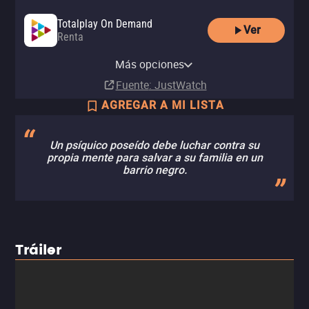
Totalplay On Demand
Ver
Renta
Amazon Video
Apple TV Store
Claro video
Renta
Renta
Renta
Más opciones
MX$50.00
MX$50.00
MX$40.00
Fuente
: JustWatch
AGREGAR A MI LISTA
Un psíquico poseído debe luchar contra su
propia mente para salvar a su familia en un
barrio negro.
Tráiler