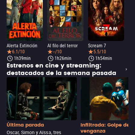
Alerta Extinción
Al filo del terror
Scream 7
¡Ay
6.1/10
--/10
5.5/10
1h39min
1h26min
1h54min
Estrenos en cine y streaming:
destacados de la semana pasada
Última parada
Infiltrada: Golpe de
venganza
Oscar, Simon y Aïssa, tres