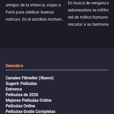
En busca de venganza, u
amigos de la infancia, viajan a
exboxeadora se infiltra e
París para celebrar buenas
red de tráfico humano pa
noticias. En el autobús nocturno
rescatar a su hermana m
N121, un intercambio entre
enfrentando criminales
pasajeros escala y la situación
despiadados, secretos
se descontrola, convirtiendo el
peligrosos y situaciones
viaje en un thriller urbano
extremas que ponen a pr
intenso.
resistencia.
Descubre
Canales Filmelier (Nuevo)
Sugerir Películas
Estrenos
Películas de 2026
Mejores Películas Online
Películas Online
Películas Gratis Completas