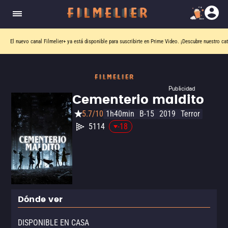
El nuevo canal
Filmelier+
ya está disponible para suscribirte en Prime Video.
¡Descubre nuestro ca
Publicidad
Cementerio maldito
5.7/10
1h40min
B-15
2019
Terror
5114
-18
Dónde ver
DISPONIBLE EN CASA