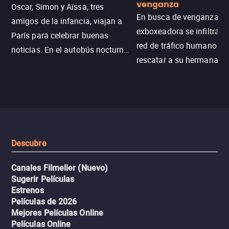
venganza
Oscar, Simon y Aïssa, tres
En busca de venganza, u
amigos de la infancia, viajan a
exboxeadora se infiltra e
París para celebrar buenas
red de tráfico humano pa
noticias. En el autobús nocturno
rescatar a su hermana m
N121, un intercambio entre
enfrentando criminales
pasajeros escala y la situación
despiadados, secretos
se descontrola, convirtiendo el
peligrosos y situaciones
viaje en un thriller urbano
extremas que ponen a pr
intenso.
resistencia.
Descubre
Canales Filmelier (Nuevo)
Sugerir Películas
Estrenos
Películas de 2026
Mejores Películas Online
Películas Online