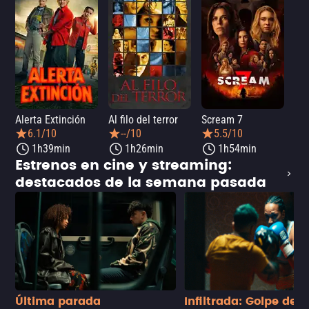
Alerta Extinción
Al filo del terror
Scream 7
¡Ay
6.1/10
--/10
5.5/10
1h39min
1h26min
1h54min
Estrenos en cine y streaming:
destacados de la semana pasada
Última parada
Infiltrada: Golpe de