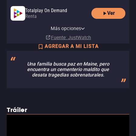
Totalplay On Demand
Ver
Renta
Amazon Video
Apple TV Store
YouTube
Paramount Plus
Claro video
Paramount+ Amazon Channel
Comprar
Renta
Más opciones
Renta
Suscripción
Suscripción
Suscripción
MX$129.00
MX$50.00
Fuente
: JustWatch
AGREGAR A MI LISTA
Una familia busca paz en Maine, pero
encuentra un cementerio maldito que
desata tragedias sobrenaturales.
Tráiler