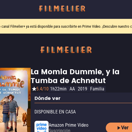
o canal
Filmelier+
ya está disponible para suscribirte en Prime Video.
¡Descubre nuestro c
La Momia Dummie, y la
Tumba de Achnetut
5.4/10
1h22min
AA
2019
Familia
Dónde ver
DISPONIBLE EN CASA
Amazon Prime Video
Ver
Suscripción