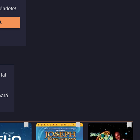
réndete!
A
tal
hará