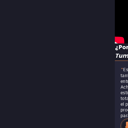
¿Por
Tum
Es
"
tan
ent
Ach
est
tot
el 
pro
par