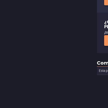
¿
P
¡I
Com
Esta p