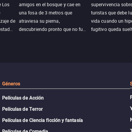
e Los
amigos en el bosque y cae en
supervivencia sobr
e
una fosa de 3 metros que
turistas que debe l
izaje de
atraviesa su pierna,
vida cuando un hi
estadas
descubriendo pronto que no fue
fugitivo queda suel
n
un accidente. Su lucha por
pantanos de Luisia
peranza
sobrevivir revela secretos y
peligro inminente.
 restos
Géneros
Películas de Acción
Películas de Terror
Películas de Ciencia ficción y fantasía
Películas de Comedia