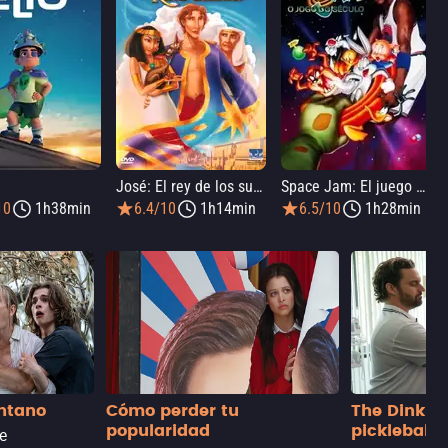
José: El rey de los sueños
Space Jam: El juego del siglo
10
1h38min
6.4/10
1h14min
6.5/10
1h28min
antano
Cómo perder tu
The Dink: p
popularidad
pickleball
de