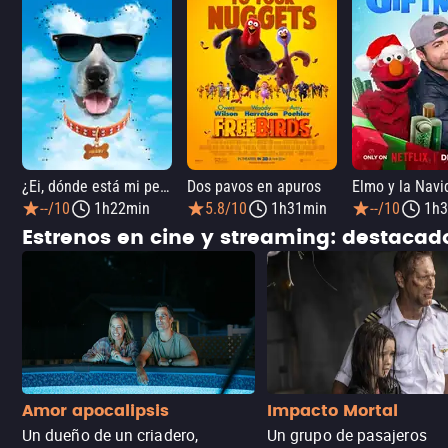
¿Ei, dónde está mi perro?
Dos pavos en apuros
--/10
1h22min
5.8/10
1h31min
--/10
1h3
Estrenos en cine y streaming: destaca
Amor apocalipsis
Impacto Mortal
Un dueño de un criadero,
Un grupo de pasajeros