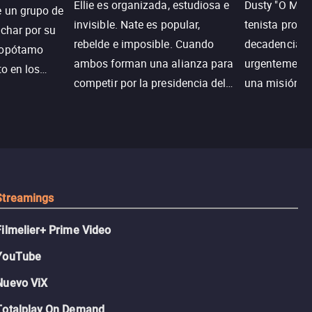
Ellie es organizada, estudiosa e
Dusty "O Mart
e un grupo de
invisible. Nate es popular,
tenista profe
uchar por su
rebelde e imposible. Cuando
decadencia, n
popótamo
ambos forman una alianza para
urgentemente 
to en los
competir por la presidencia del
una misión pa
na.
colegio, el plan era simple…
country club 
hasta que el corazón decidió
ganar el resp
complicarlo todo.
Dusty rompe 
hace lo impen
pickleball.
Streamings
Filmelier+ Prime Video
YouTube
Nuevo ViX
Totalplay On Demand