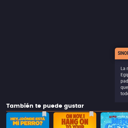
SINO
La 
Egi
pad
que
tod
También te puede gustar