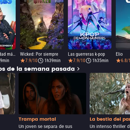
Elmo y la Navidad mágica de Mark Rober
Wicked: Por siempre
Las guerreras k-pop
Elio
9min
7.9/10
1h39min
7.9/10
1h35min
6.8/
dos de la semana pasada
Trampa mortal
La bestia del p
Un joven se separa de sus
Un intenso thriller 