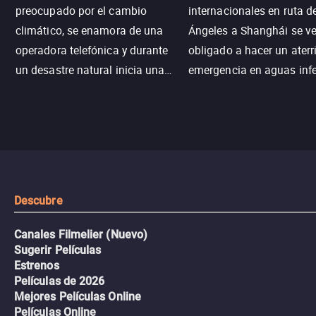
preocupado por el cambio
internacionales en ruta d
climático, se enamora de una
Ángeles a Shanghái se v
operadora telefónica y durante
obligado a hacer un aterr
un desastre natural inicia una
emergencia en aguas inf
aventura romántica, bilingüe y
de tiburones. Ahora debe
llena de emoción para
trabajar juntos con la es
encontrarla.
de superar la vorágine de
tiburones atraídos por los
del avión.
Descubre
Canales Filmelier (Nuevo)
Sugerir Películas
Estrenos
Películas de 2026
Mejores Películas Online
Películas Online