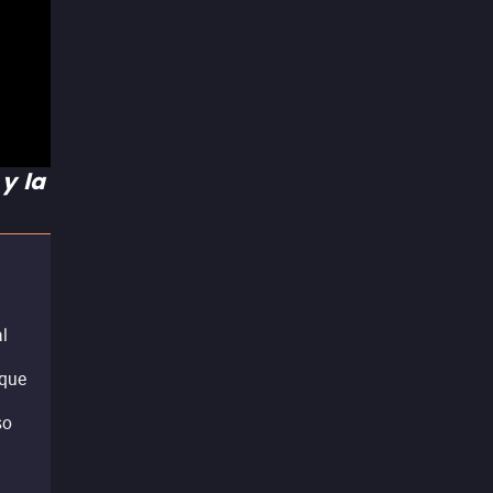
y la
al
nque
so