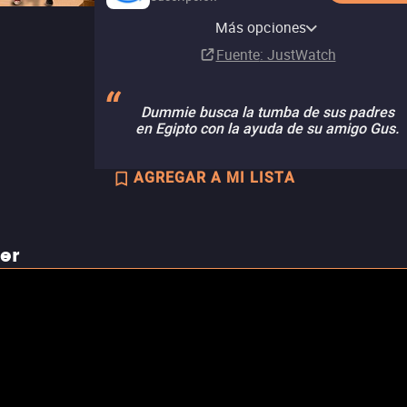
Amazon Prime Video with
Totalplay On Demand
Amazon Video
Apple TV Store
YouTube
Looke Amazon Channel
Ads
Tubi TV
Más opciones
Renta
Comprar
Comprar
Renta
Suscripción
MX$49.00
MX$49.00
Suscripción
Fuente
: JustWatch
Dummie busca la tumba de sus padres
en Egipto con la ayuda de su amigo Gus.
AGREGAR A MI LISTA
ler