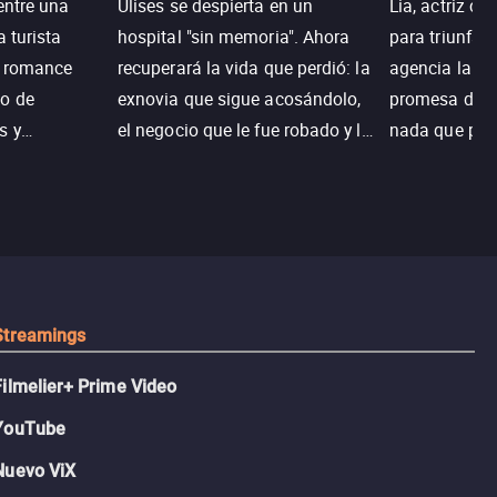
entre una
Ulises se despierta en un
Lia, actriz c
a turista
hospital "sin memoria". Ahora
para triunfar
n romance
recuperará la vida que perdió: la
agencia la es
o de
exnovia que sigue acosándolo,
promesa de vi
s y
el negocio que le fue robado y la
nada que perd
.
casa de sus sueños; sin
Juana, argen
embargo, no todo es como lo
historia. Jun
recordaba.
sobrevivir, af
algo mejor.
Streamings
Filmelier+ Prime Video
YouTube
Nuevo ViX