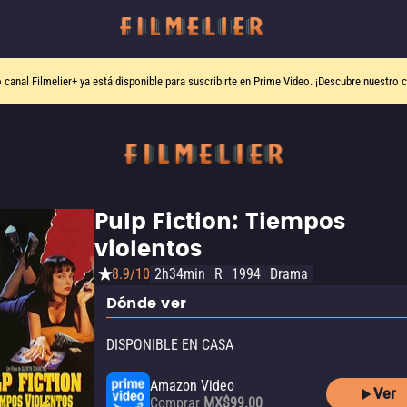
o canal
Filmelier+
ya está disponible para suscribirte en Prime Video.
¡Descubre nuestro c
Pulp Fiction: Tiempos
violentos
8.9/10
2h34min
R
1994
Drama
Dónde ver
DISPONIBLE EN CASA
Amazon Video
Ver
Comprar
MX$99.00