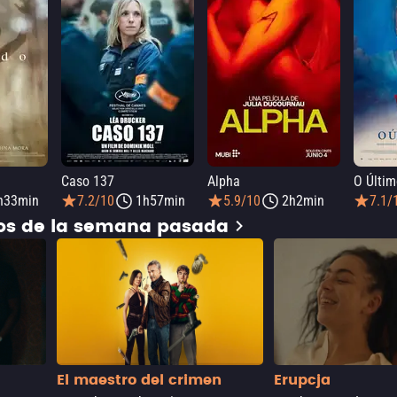
Caso 137
Alpha
O Últim
h33min
7.2/10
1h57min
5.9/10
2h2min
7.1/
dos de la semana pasada
El maestro del crimen
Erupcja