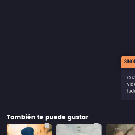
SINO
Cua
vid
lad
También te puede gustar