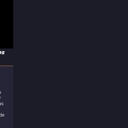
os
s
r
as
 de