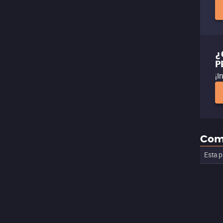
¿
P
¡I
Com
Esta p