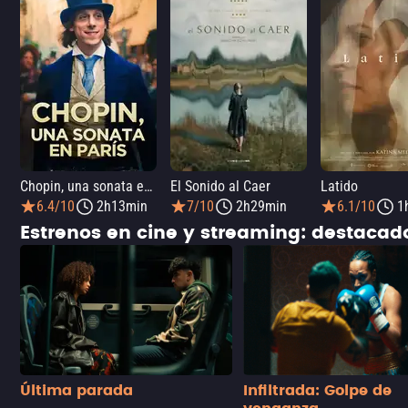
Chopin, una sonata en París
El Sonido al Caer
Latido
6.4/10
2h13min
7/10
2h29min
6.1/10
1
Estrenos en cine y streaming: destaca
Última parada
Infiltrada: Golpe de