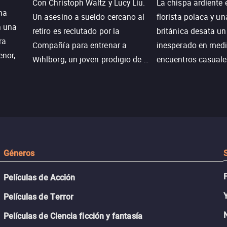
Con Christoph Waltz y Lucy Liu.
La chispa ardiente 
na
Un asesino a sueldo cercano al
florista polaca y un
n una
retiro es reclutado por la
británica desata u
ra
Compañía para entrenar a
inesperado en medi
enor,
Wihlborg, un joven prodigio de la
encuentros casuale
Generación Z con grandes
momentos mágicos
habilidades y una actitud
desafiante.
ueba su
Géneros
Películas de Acción
Películas de Terror
Películas de Ciencia ficción y fantasía