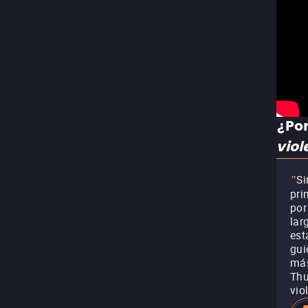
¿Por
viol
Si
"
pri
por
lar
est
gui
más
Thu
vio