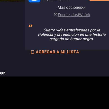
Paramount+ Amazon
Netflix
Apple TV Store
YouTube
Paramount Plus
Claro video
Channel
Más opciones
Suscripción
Comprar
Renta
Suscripción
Comprar
MX$129.00
MX$173.00
Suscripción
Fuente
: JustWatch
Cuatro vidas entrelazadas por la
violencia y la redención en una historia
cargada de humor negro.
AGREGAR A MI LISTA
ler