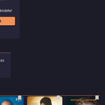
réndete!
A
las