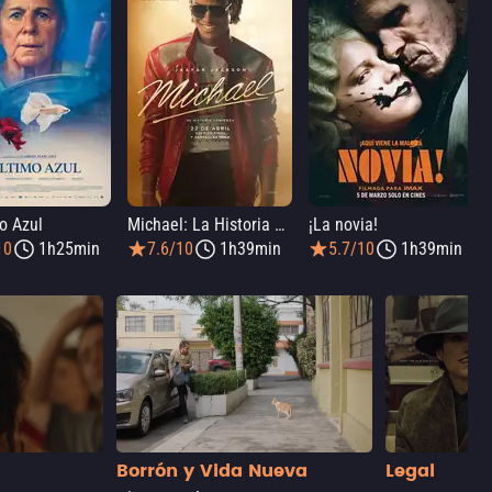
o Azul
Michael: La Historia De Michael Jackson
¡La novia!
10
1h25min
7.6/10
1h39min
5.7/10
1h39min
Borrón y Vida Nueva
Legal