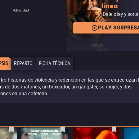
línea
Publicidad
¡Dale play y sorp
PLAY SORPRES
PSIS
REPARTO
FICHA TÉCNICA
tro historias de violencia y redención en las que se entrecruzan 
as de dos matones, un boxeador, un gángster, su mujer, y dos
rones en una cafetería.