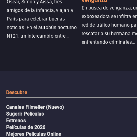
venganza
Oscar, Simon y Aïssa, tres
En busca de venganza, u
amigos de la infancia, viajan a
exboxeadora se infiltra e
París para celebrar buenas
red de tráfico humano pa
noticias. En el autobús nocturno
rescatar a su hermana m
N121, un intercambio entre
enfrentando criminales
pasajeros escala y la situación
despiadados, secretos
se descontrola, convirtiendo el
peligrosos y situaciones
viaje en un thriller urbano
extremas que ponen a pr
intenso.
resistencia.
Descubre
Canales Filmelier (Nuevo)
Sugerir Películas
Estrenos
Películas de 2026
Mejores Películas Online