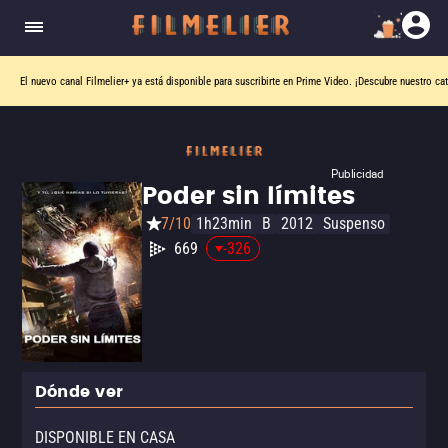
El nuevo canal
Filmelier+
ya está disponible para suscribirte en Prime Video.
¡Descubre nuestro ca
Publicidad
Poder sin límites
7/10
1h23min
B
2012
Suspenso
669
-326
Dónde ver
DISPONIBLE EN CASA