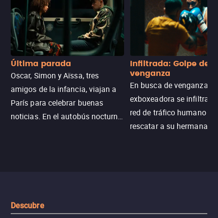
Última parada
Infiltrada: Golpe de
venganza
Oscar, Simon y Aïssa, tres
En busca de venganza, u
amigos de la infancia, viajan a
exboxeadora se infiltra e
París para celebrar buenas
red de tráfico humano pa
noticias. En el autobús nocturno
rescatar a su hermana m
N121, un intercambio entre
enfrentando criminales
pasajeros escala y la situación
despiadados, secretos
se descontrola, convirtiendo el
peligrosos y situaciones
viaje en un thriller urbano
extremas que ponen a pr
intenso.
resistencia.
Descubre