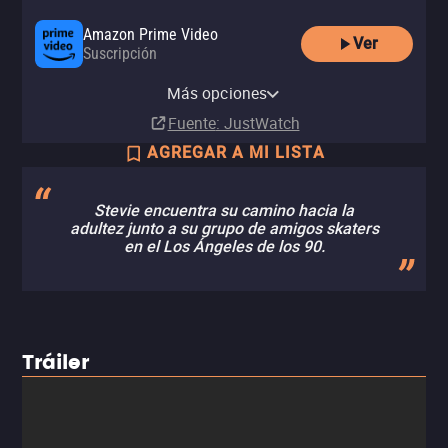
Amazon Prime Video
Ver
Suscripción
Amazon Video
Apple TV Store
Claro video
YouTube
HBO Max
Renta
Renta
Renta
Más opciones
Renta
Suscripción
MX$50.00
MX$50.00
MX$40.00
Fuente
: JustWatch
AGREGAR A MI LISTA
Stevie encuentra su camino hacia la
adultez junto a su grupo de amigos skaters
en el Los Ángeles de los 90.
Tráiler