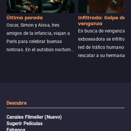
Última parada
Infiltrada: Golpe de
venganza
Oscar, Simon y Aïssa, tres
En busca de venganza, u
amigos de la infancia, viajan a
exboxeadora se infiltra e
París para celebrar buenas
red de tráfico humano pa
noticias. En el autobús nocturno
rescatar a su hermana m
N121, un intercambio entre
enfrentando criminales
pasajeros escala y la situación
despiadados, secretos
se descontrola, convirtiendo el
peligrosos y situaciones
viaje en un thriller urbano
extremas que ponen a pr
intenso.
resistencia.
Descubre
Canales Filmelier (Nuevo)
Sugerir Películas
Estrenos