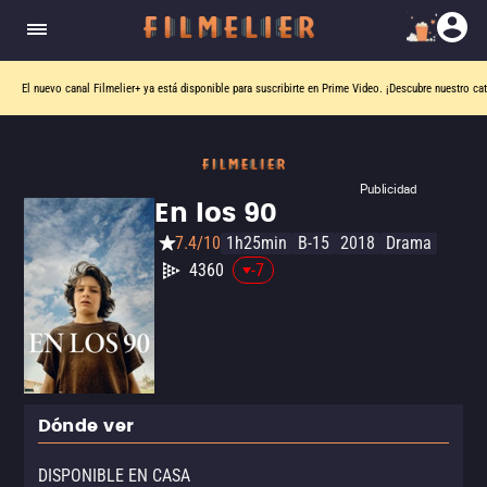
El nuevo canal
Filmelier+
ya está disponible para suscribirte en Prime Video.
¡Descubre nuestro ca
Publicidad
En los 90
7.4/10
1h25min
B-15
2018
Drama
4360
-7
Dónde ver
DISPONIBLE EN CASA