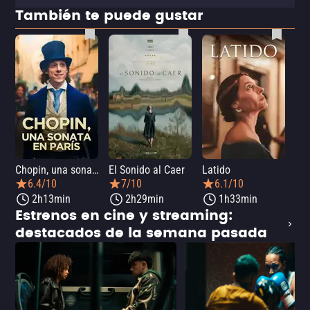
También te puede gustar
Chopin, una sonata en París
El Sonido al Caer
Latido
Ca
6.4/10
7/10
6.1/10
2h13min
2h29min
1h33min
Estrenos en cine y streaming:
destacados de la semana pasada