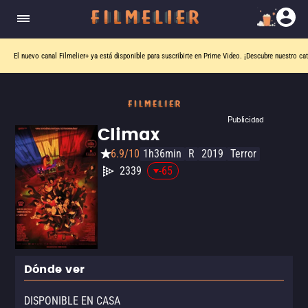
El nuevo canal
Filmelier+
ya está disponible para suscribirte en Prime Video.
¡Descubre nuestro ca
Publicidad
Climax
6.9/10
1h36min
R
2019
Terror
2339
-65
Dónde ver
DISPONIBLE EN CASA