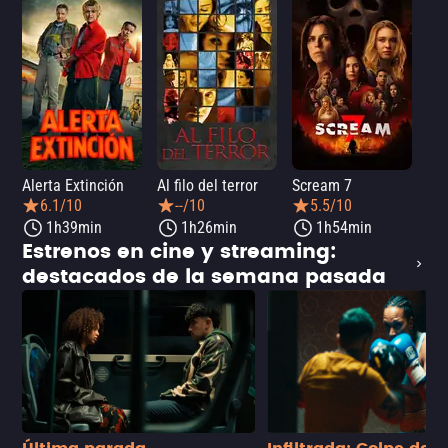
Alerta Extinción
Al filo del terror
Scream 7
¡Ay
6.1/10
--/10
5.5/10
1h39min
1h26min
1h54min
Estrenos en cine y streaming:
destacados de la semana pasada