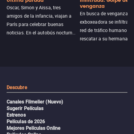
Última parada
Infiltrada: Golpe de
venganza
Oscar, Simon y Aïssa, tres
En busca de venganza, u
amigos de la infancia, viajan a
exboxeadora se infiltra e
París para celebrar buenas
red de tráfico humano pa
noticias. En el autobús nocturno
rescatar a su hermana m
N121, un intercambio entre
enfrentando criminales
pasajeros escala y la situación
despiadados, secretos
se descontrola, convirtiendo el
peligrosos y situaciones
viaje en un thriller urbano
extremas que ponen a pr
intenso.
resistencia.
Descubre
Canales Filmelier (Nuevo)
Sugerir Películas
Estrenos
Películas de 2026
Mejores Películas Online