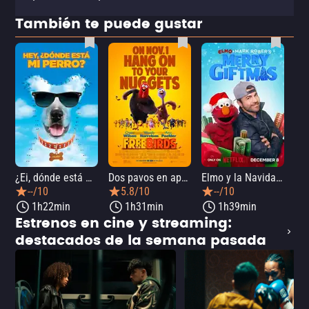
También te puede gustar
¿Ei, dónde está mi perro?
Dos pavos en apuros
Elmo y la Navidad mágica de Mark Rober
--/10
5.8/10
--/10
1h22min
1h31min
1h39min
Estrenos en cine y streaming:
destacados de la semana pasada