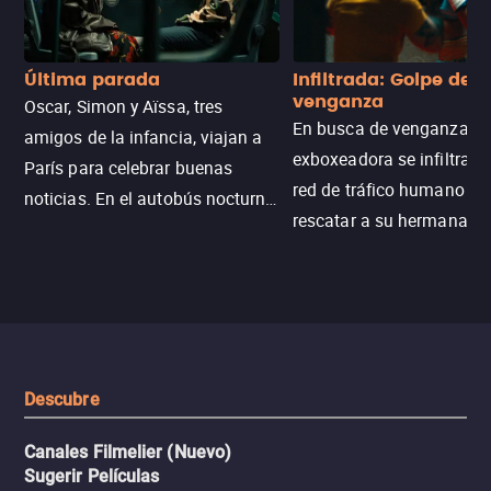
Última parada
Infiltrada: Golpe de
venganza
Oscar, Simon y Aïssa, tres
En busca de venganza, u
amigos de la infancia, viajan a
exboxeadora se infiltra e
París para celebrar buenas
red de tráfico humano pa
noticias. En el autobús nocturno
rescatar a su hermana m
N121, un intercambio entre
enfrentando criminales
pasajeros escala y la situación
despiadados, secretos
se descontrola, convirtiendo el
peligrosos y situaciones
viaje en un thriller urbano
extremas que ponen a pr
intenso.
resistencia.
Descubre
Canales Filmelier (Nuevo)
Sugerir Películas