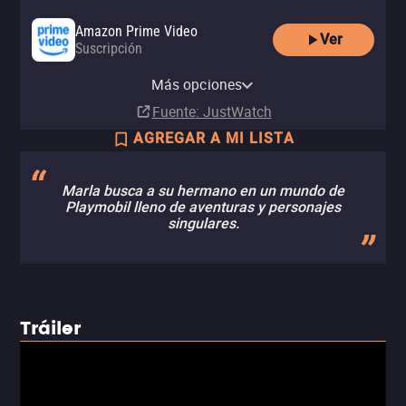
Amazon Prime Video
Ver
Suscripción
Amazon Video
Apple TV Store
Amazon Prime Video with Ads
Totalplay On Demand
Netflix
YouTube
Renta
Comprar
Más opciones
Suscripción
Renta
Suscripción
Renta
MX$40.00
MX$59.00
Fuente
: JustWatch
AGREGAR A MI LISTA
Marla busca a su hermano en un mundo de
Playmobil lleno de aventuras y personajes
singulares.
Tráiler