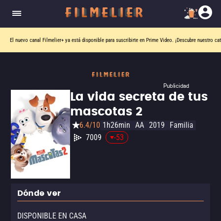
El nuevo canal
Filmelier+
ya está disponible para suscribirte en Prime Video.
¡Descubre nuestro ca
Publicidad
La vida secreta de tus
mascotas 2
6.4/10
1h26min
AA
2019
Familia
7009
-53
Dónde ver
DISPONIBLE EN CASA