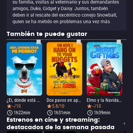
su familia, visitas al veterinario y sus demandantes
amigos, Duke, Gidget y Daisy. Juntos, también
deben ir al rescate del excéntrico conejo Snowball,
quien se ha metido en problemas una vez más.
También te puede gustar
¿Ei, dónde está mi perro?
Dos pavos en apuros
Elmo y la Navidad mágica de Mark Rober
--/10
5.8/10
--/10
1h22min
1h31min
1h39min
Estrenos en cine y streaming:
destacados de la semana pasada