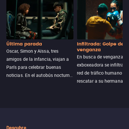
Última parada
Infiltrada: Golpe de
venganza
Oscar, Simon y Aïssa, tres
En busca de venganza, u
amigos de la infancia, viajan a
exboxeadora se infiltra e
París para celebrar buenas
red de tráfico humano pa
noticias. En el autobús nocturno
rescatar a su hermana m
N121, un intercambio entre
enfrentando criminales
pasajeros escala y la situación
despiadados, secretos
se descontrola, convirtiendo el
peligrosos y situaciones
viaje en un thriller urbano
extremas que ponen a pr
intenso.
resistencia.
Descubre