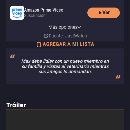
Amazon Prime Video
Ver
Suscripción
Amazon Video
Apple TV Store
Claro video
Amazon Prime Video with Ads
Totalplay On Demand
Netflix
Comprar
Comprar
Comprar
Más opciones
Suscripción
Renta
Suscripción
MX$99.00
MX$99.00
MX$99.00
Fuente
: JustWatch
AGREGAR A MI LISTA
Max debe lidiar con un nuevo miembro en
su familia y visitas al veterinario mientras
sus amigos lo demandan.
Tráiler