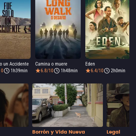
o un Accidente
Camina o muere
Eden
10
1h39min
6.8/10
1h48min
6.4/10
2h0min
Borrón y Vida Nueva
Legal