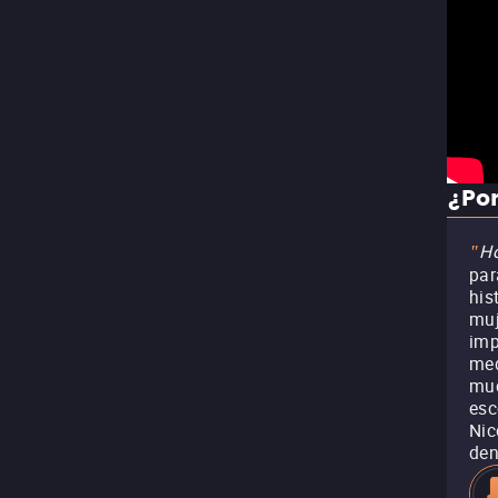
¿Por
H
"
par
his
muj
imp
med
muc
esc
Nic
den