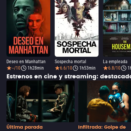
Deseo en Manhattan
Sospecha mortal
La empleada
--/10
1h28min
6.6/10
1h53min
6.8/10
1
Estrenos en cine y streaming: destaca
Última parada
Infiltrada: Golpe de