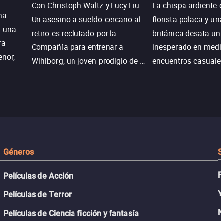
Con Christoph Waltz y Lucy Liu.
La chispa ardiente 
na
Un asesino a sueldo cercano al
florista polaca y un
n una
retiro es reclutado por la
británica desata u
ra
Compañía para entrenar a
inesperado en medi
enor,
Wihlborg, un joven prodigio de la
encuentros casuale
Generación Z con grandes
momentos mágicos
habilidades y una actitud
desafiante.
ueba su
Géneros
Películas de Acción
Películas de Terror
Películas de Ciencia ficción y fantasía