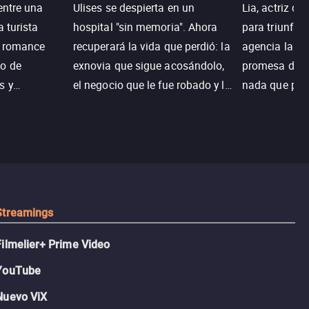
entre una
Ulises se despierta en un
Lia, actriz c
a turista
hospital "sin memoria". Ahora
para triunfar
n romance
recuperará la vida que perdió: la
agencia la es
o de
exnovia que sigue acosándolo,
promesa de vi
s y
el negocio que le fue robado y la
nada que perd
.
casa de sus sueños; sin
Juana, argen
embargo, no todo es como lo
historia. Jun
recordaba.
sobrevivir, af
algo mejor.
Streamings
Filmelier+ Prime Video
YouTube
Nuevo ViX