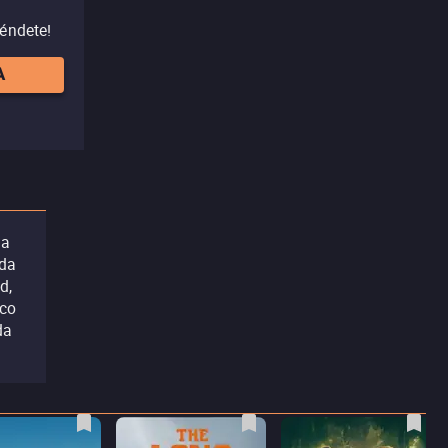
réndete!
A
la
ida
d,
ico
da