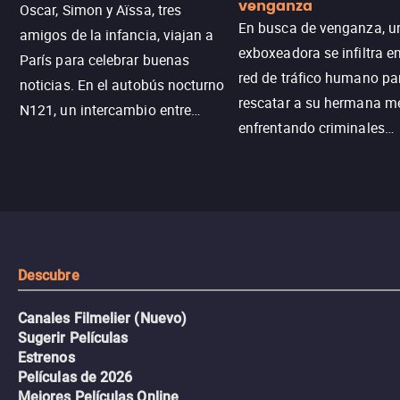
venganza
Oscar, Simon y Aïssa, tres
En busca de venganza, u
amigos de la infancia, viajan a
exboxeadora se infiltra e
París para celebrar buenas
red de tráfico humano pa
noticias. En el autobús nocturno
rescatar a su hermana m
N121, un intercambio entre
enfrentando criminales
pasajeros escala y la situación
despiadados, secretos
se descontrola, convirtiendo el
peligrosos y situaciones
viaje en un thriller urbano
extremas que ponen a pr
intenso.
resistencia.
Descubre
Canales Filmelier (Nuevo)
Sugerir Películas
Estrenos
Películas de 2026
Mejores Películas Online