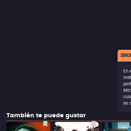
SINO
En 
met
per
Míc
col
en 
También te puede gustar