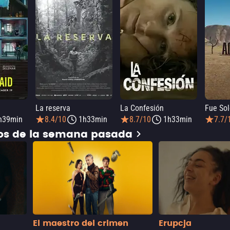
La reserva
La Confesión
Fue Sol
h39min
8.4/10
1h33min
8.7/10
1h33min
7.7/
dos de la semana pasada
El maestro del crimen
Erupcja