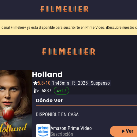
o canal
Filmelier+
ya está disponible para suscribirte en Prime Video.
¡Descubre nuestro c
Holland
5.8/10
1h48min
R
2025
Suspenso
6837
+
17
Dónde ver
DISPONIBLE EN CASA
Amazon Prime Video
Ver
Suscripción
Amazon Prime Video with