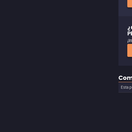
¿
P
¡I
Com
Esta p