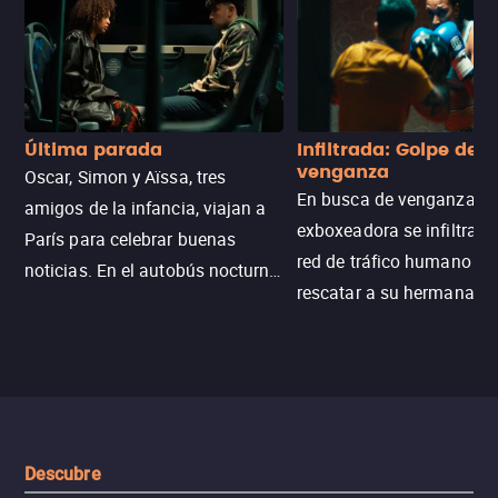
Última parada
Infiltrada: Golpe de
venganza
Oscar, Simon y Aïssa, tres
En busca de venganza, u
amigos de la infancia, viajan a
exboxeadora se infiltra e
París para celebrar buenas
red de tráfico humano pa
noticias. En el autobús nocturno
rescatar a su hermana m
N121, un intercambio entre
enfrentando criminales
pasajeros escala y la situación
despiadados, secretos
se descontrola, convirtiendo el
peligrosos y situaciones
viaje en un thriller urbano
extremas que ponen a pr
intenso.
resistencia.
Descubre