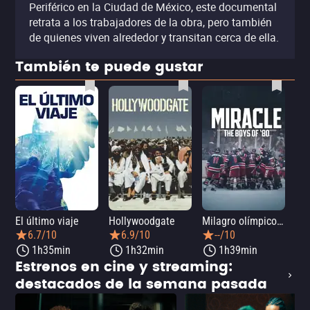
Periférico en la Ciudad de México, este documental
retrata a los trabajadores de la obra, pero también
de quienes viven alrededor y transitan cerca de ella.
También te puede gustar
El último viaje
Hollywoodgate
Milagro olímpico: El equipo de hockey sobre hielo de 1980
Me
6.7/10
6.9/10
--/10
1h35min
1h32min
1h39min
Estrenos en cine y streaming:
destacados de la semana pasada