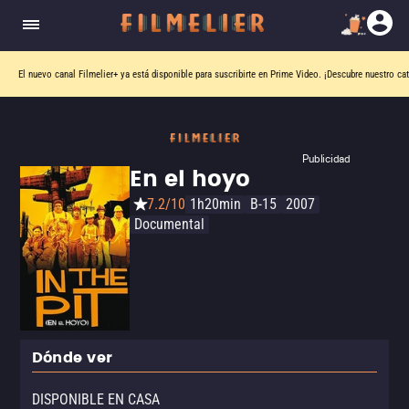
El nuevo canal
Filmelier+
ya está disponible para suscribirte en Prime Video.
¡Descubre nuestro ca
Publicidad
En el hoyo
7.2/10
1h20min
B-15
2007
Documental
Dónde ver
DISPONIBLE EN CASA