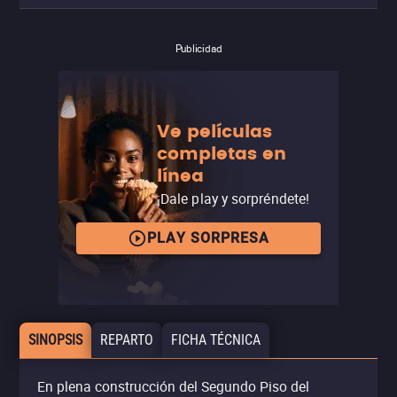
Publicidad
Ve películas
completas en
línea
¡Dale play y sorpréndete!
PLAY SORPRESA
SINOPSIS
REPARTO
FICHA TÉCNICA
En plena construcción del Segundo Piso del