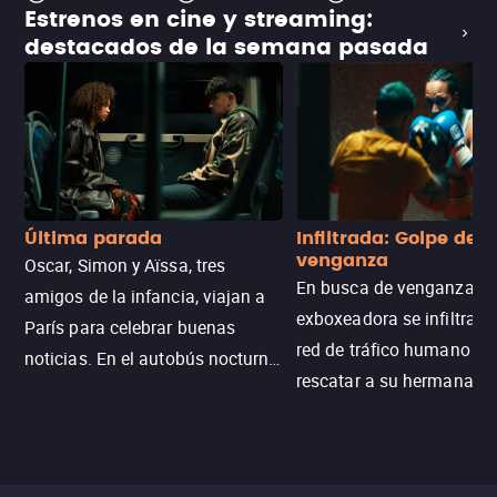
Estrenos en cine y streaming:
destacados de la semana pasada
Última parada
Infiltrada: Golpe de
venganza
Oscar, Simon y Aïssa, tres
En busca de venganza, u
amigos de la infancia, viajan a
exboxeadora se infiltra e
París para celebrar buenas
red de tráfico humano pa
noticias. En el autobús nocturno
rescatar a su hermana m
N121, un intercambio entre
enfrentando criminales
pasajeros escala y la situación
despiadados, secretos
se descontrola, convirtiendo el
peligrosos y situaciones
viaje en un thriller urbano