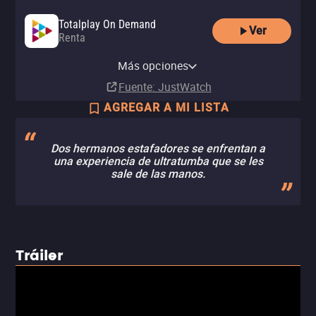
Totalplay On Demand
Ver
Renta
Apple TV (iTunes)
YouTube
Más opciones
Renta
Renta
Fuente
: JustWatch
AGREGAR A MI LISTA
Dos hermanos estafadores se enfrentan a
una experiencia de ultratumba que se les
sale de las manos.
Tráiler