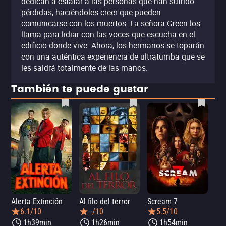
dedican a estafar a las personas que han sufrido
pérdidas, haciéndoles creer que pueden
comunicarse con los muertos. La señora Green los
llama para lidiar con las voces que escucha en el
edificio donde vive. Ahora, los hermanos se toparán
con una auténtica experiencia de ultratumba que se
les saldrá totalmente de las manos.
También te puede gustar
Alerta Extinción
Al filo del terror
Scream 7
¡Ay
6.1/10
--/10
5.5/10
1h39min
1h26min
1h54min