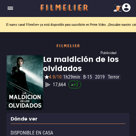
El nuevo canal
Filmelier+
ya está disponible para suscribirte en Prime Video.
¡Descubre nuestro ca
Publicidad
La maldición de los
olvidados
4.9/10
1h29min
B-15
2019
Terror
17,664
+
2
Dónde ver
DISPONIBLE EN CASA