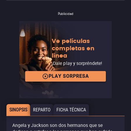
Publicidad
Ve películas
completas en
línea
¡Dale play y sorpréndete!
PLAY SORPRESA
SINOPSIS
REPARTO
FICHA TÉCNICA
Angela y Jackson son dos hermanos que se