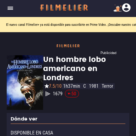
El nuevo canal
Filmelier+
ya está disponible para suscribirte en Prime Video.
¡Descubre nuestro ca
Publicidad
Un hombre lobo
americano en
Londres
7.5/10
1h37min
C
1981
Terror
1679
-50
Dónde ver
DISPONIBLE EN CASA