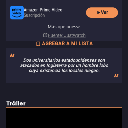
Amazon Prime Video
Ver
Suscripción
Amazon Video
Apple TV Store
YouTube
Renta
Renta
Más opciones
Renta
MX$50.00
MX$50.00
Fuente
: JustWatch
AGREGAR A MI LISTA
Dos universitarios estadounidenses son
atacados en Inglaterra por un hombre lobo
cuya existencia los locales niegan.
Tráiler