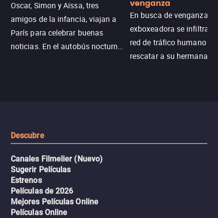
venganza
Oscar, Simon y Aïssa, tres
En busca de venganza, u
amigos de la infancia, viajan a
exboxeadora se infiltra e
París para celebrar buenas
red de tráfico humano pa
noticias. En el autobús nocturno
rescatar a su hermana m
N121, un intercambio entre
enfrentando criminales
pasajeros escala y la situación
despiadados, secretos
se descontrola, convirtiendo el
peligrosos y situaciones
viaje en un thriller urbano
extremas que ponen a pr
intenso.
resistencia.
Descubre
Canales Filmelier (Nuevo)
Sugerir Películas
Estrenos
Películas de 2026
Mejores Películas Online
Películas Online