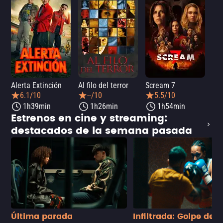
Alerta Extinción
Al filo del terror
Scream 7
¡Ay
6.1/10
--/10
5.5/10
1h39min
1h26min
1h54min
Estrenos en cine y streaming:
destacados de la semana pasada
Última parada
Infiltrada: Golpe de