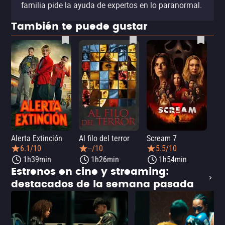
familia pide la ayuda de expertos en lo paranormal.
También te puede gustar
Alerta Extinción
Al filo del terror
Scream 7
¡Ay
6.1/10
--/10
5.5/10
1h39min
1h26min
1h54min
Estrenos en cine y streaming:
destacados de la semana pasada