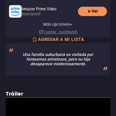
Amazon Prime Video
Ver
Suscripción
Amazon Video
Apple TV Store
Amazon Prime Video with Ads
YouTube
Comprar
Comprar
Más opciones
Suscripción
Renta
MX$99.00
MX$149.00
Fuente
: JustWatch
AGREGAR A MI LISTA
Una familia suburbana es visitada por
fantasmas amistosos, pero su hija
desaparece misteriosamente.
Tráiler