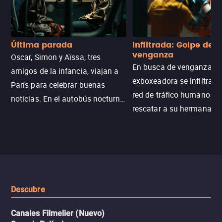
Última parada
Infiltrada: Golpe de
venganza
Oscar, Simon y Aïssa, tres
En busca de venganza, u
amigos de la infancia, viajan a
exboxeadora se infiltra e
París para celebrar buenas
red de tráfico humano pa
noticias. En el autobús nocturno
rescatar a su hermana m
N121, un intercambio entre
enfrentando criminales
pasajeros escala y la situación
despiadados, secretos
se descontrola, convirtiendo el
peligrosos y situaciones
viaje en un thriller urbano
extremas que ponen a pr
intenso.
resistencia.
Descubre
Canales Filmelier (Nuevo)