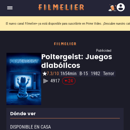
El nuevo canal
Filmelier+
ya está disponible para suscribirte en Prime Video.
¡Descubre nuestro ca
Publicidad
Poltergeist: Juegos
diabólicos
7.3/10
1h54min
B-15
1982
Terror
4917
-24
Dónde ver
DISPONIBLE EN CASA